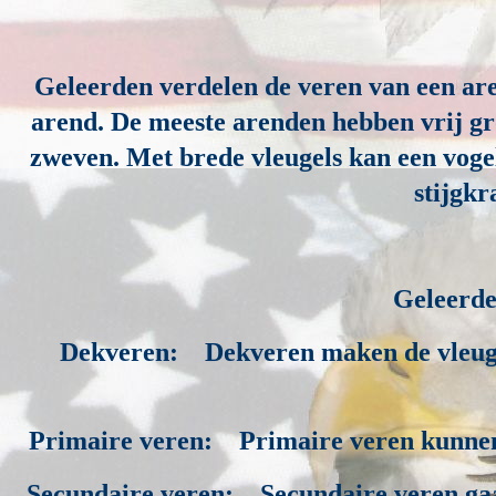
Geleerden verdelen de veren van een arend
arend. De meeste arenden hebben vrij gro
zweven. Met brede vleugels kan een vogel
stijgkr
Geleerde
Dekveren:
Dekveren maken de vleuge
Primaire veren: Primaire veren kunnen 
Secundaire veren: Secundaire veren ga