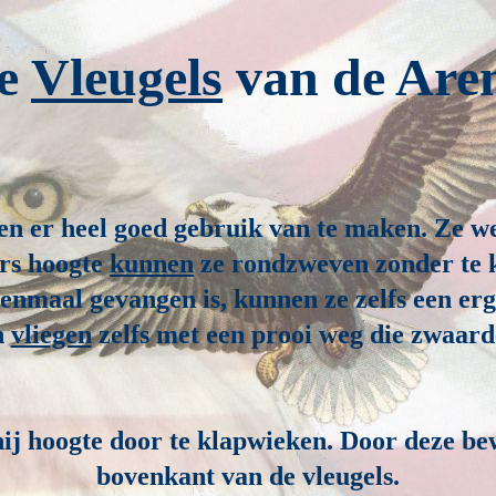
e
Vleugels
van de Are
n er heel goed gebruik van te maken. Ze w
ers hoogte
kunnen
ze rondzweven zonder te k
eenmaal gevangen is, kunnen ze zelfs een er
n
vliegen
zelfs met een prooi weg die zwaarder
 hij hoogte door te klapwieken. Door deze be
bovenkant van de vleugels.