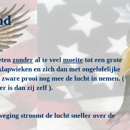
nd
eten
zonder
al te veel
moeite
tot een grote
lapwieken en zich dan met ongelofelijke
g zware prooi nog mee de lucht in nemen. (
 is dan zij zelf ).
weging stroomt de lucht sneller over de