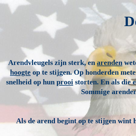
D
Arendvleugels zijn sterk, en
arenden
wete
hoogte
op te stijgen. Op honderden met
snelheid op hun
prooi
storten. En als die 
Sommige arende
Als de arend begint op te stijgen wint