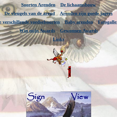
Soorten Arenden
De lichaamsbouw
De vleugels van de arend
Arenden zijn goede jagers
 verschillende voedselsoorten
Baby arenden
Fotogalle
Win mijn Awards
Gewonnen Awards
Links