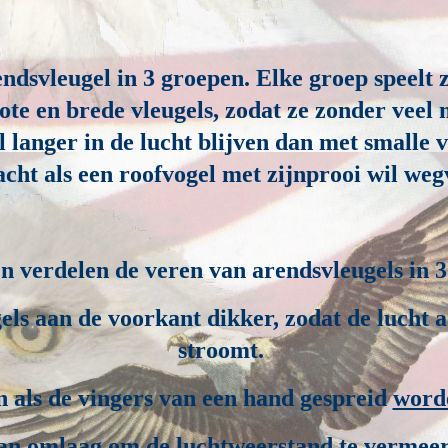
svleugel in 3 groepen. Elke groep speelt zi
te en brede vleugels, zodat ze zonder veel
 langer in de lucht blijven dan met smalle v
acht als een roofvogel met zijnprooi wil weg
n verdelen de veren van arendsvleugels in 3
ls aan de voorkant dikker, zodat de lucht a
stroomt.
als de vingers van een hand gespreid
word
an omlaag om de luchtweerstand te vermeer