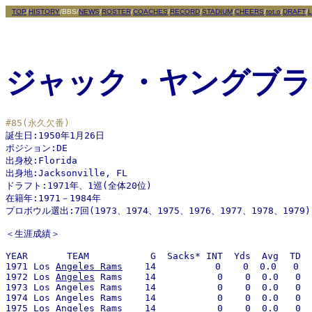
TOP
/
HISTORY
/BBS/
NEWS
/
ROSTER
/
COACHES
/
RECORD
/
STADIUM
/
CHEERS
/
tot.o
/
DRAFT
/
L
ジャック・ヤングブラ
#85(永久欠番)

誕生日:1950年1月26日

ポジション:DE

出身校:Florida

出身地:Jacksonville, FL 

ドラフト:1971年、1巡(全体20位)

在籍年:1971－1984年

プロボウル選出:7回(1973、1974、1975、1976、1977、1978、1979) 
＜生涯成績＞

YEAR       TEAM           G  Sacks* INT  Yds  Avg  TD 

1971 Los 
Angeles Rams
    14   　      0    0  0.0   0 

1972 Los 
Angeles
 Rams    14           0    0  0.0   0  

1973 Los Angeles Rams    14           0    0  0.0   0 

1974 Los Angeles Rams    14           0    0  0.0   0 

1975 Los Angeles Rams    14           0    0  0.0   0 
