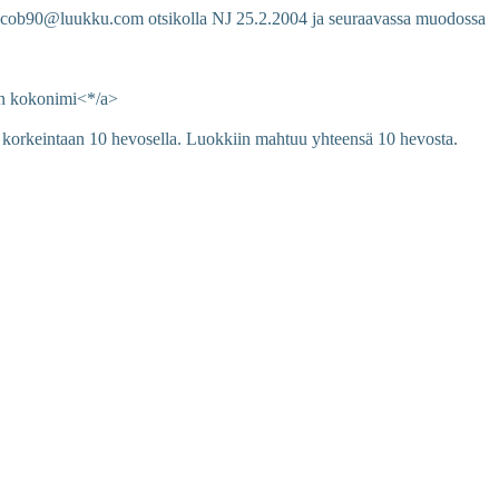
iin cob90@luukku.com otsikolla NJ 25.2.2004 ja seuraavassa muodossa
en kokonimi<*/a>
hin korkeintaan 10 hevosella. Luokkiin mahtuu yhteensä 10 hevosta.