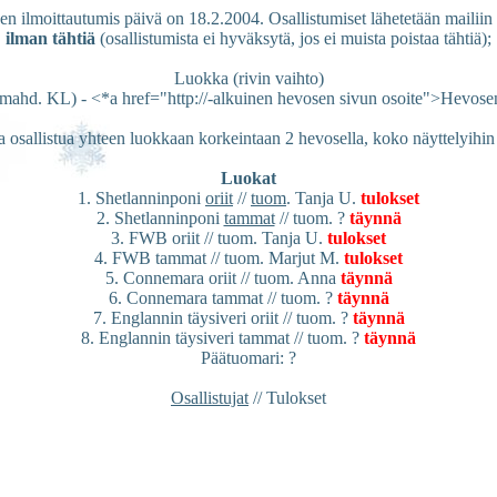
en ilmoittautumis päivä on 18.2.2004. Osallistumiset lähetetään mail
ilman tähtiä
(osallistumista ei hyväksytä, jos ei muista poistaa tähtiä);
Luokka (rivin vaihto)
, mahd. KL) - <*a href="http://-alkuinen hevosen sivun osoite">Hevos
 saa osallistua yhteen luokkaan korkeintaan 2 hevosella, koko näyttelyi
Luokat
1. Shetlanninponi
oriit
//
tuom
. Tanja U.
tulokset
2. Shetlanninponi
tammat
// tuom. ?
täynnä
3. FWB oriit // tuom. Tanja U.
tulokset
4. FWB tammat // tuom. Marjut M.
tulokset
5. Connemara oriit // tuom. Anna
täynnä
6. Connemara tammat // tuom. ?
täynnä
7. Englannin täysiveri oriit // tuom. ?
täynnä
8. Englannin täysiveri tammat // tuom. ?
täynnä
Päätuomari: ?
Osallistujat
// Tulokset