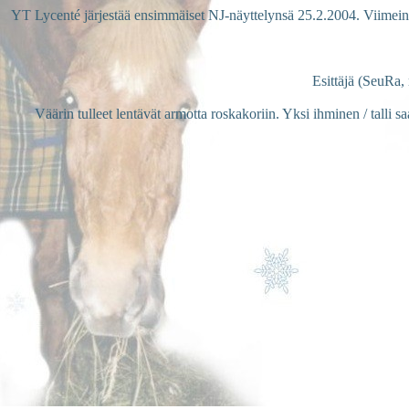
YT Lycenté järjestää ensimmäiset NJ-näyttelynsä 25.2.2004. Viimein
Esittäjä (SeuRa
Väärin tulleet lentävät armotta roskakoriin. Yksi ihminen / talli