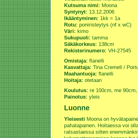
Kutsuma nimi:
Moona
Syntynyt:
13.12.2006
Ikääntyminen:
1kk = 1a
Rotu:
poniristeytys (nf x wC)
Väri:
kimo
Sukupuoli:
tamma
Säkäkorkeus:
138cm
Rekisterinumero:
VH-27545
Omistaja:
flanelli
Kasvattaja:
Tina Cremell / Portu
Maahantuoja:
flanelli
Hoitaja:
otetaan
Koulutus:
re 100cm, me 90cm, 
Painotus:
yleis
Luonne
Yleisesti
Moona on hyvätapainen
pahatapainen. Hoitaessa voi ol
ratsastaessa sitten enemmänki