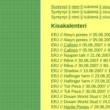
Syntynyt
||
nimi
|| isä/emä ||
sivu
Syntynyt || nimi || isä/emä || sivu
Syntynyt || nimi || isä/emä || sivu
Kisakalenteri
ERJ // Alwyn ponies // 05.06.200
ERJ // Alwyn ponies // 05.06.200
ERJ //
Callisto
// 05.06.2007 // 
ERJ //
Callisto
// 05.06.2007 // 
ERJ // Naapon talli // 21.06.2007
ERJ // Rêne // 30.06.2007 // 80-
ERJ // Rêne // 30.06.2007 // 90-
ERJ // Shadow // 13.06.2007 // 
ERJ // Haflinger farm // 23.06.2
ERJ // Haflinger farm // 23.06.2
ERJ // Tuli Pesä // 30.06.2007 //
ERJ // Tuli Pesä // 30.06.2007 //
ERJ // Dream World Stud // 24.0
ERJ // Dream World Stud // 24.0
ERJ //
Haylie Ponies
// 29.06.20