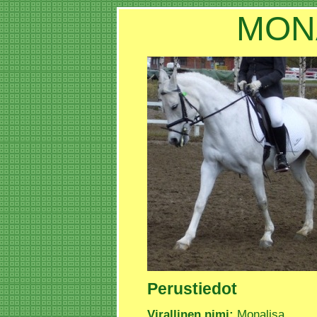
MON
Perustiedot
Virallinen nimi:
Monalisa