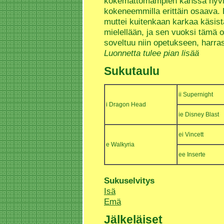
kokemattomampien kanssa hyvin 
kokeneemmilla erittäin osaava.
muttei kuitenkaan karkaa käsis
mielellään, ja sen vuoksi tämä 
soveltuu niin opetukseen, harras
Luonnetta tulee pian lisää
Sukutaulu
ii Supernight
i Dragon Head
ie Disney Blast
ei Vincett
e Walkyria
ee Inserte
Sukuselvitys
Isä
Emä
Jälkeläiset