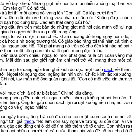
 Cô vỗ tay khen. Những giọt mồ hôi trán tôi nhiễu xuống mặt bàn v
 "Em tên gì?" Cô hỏi tôi.
 trả lời thì một giọng nói vang lên "Con lai!" Cả lớp cười ầm ĩ.
Cô ra lệnh rồi nhìn về hướng vừa phát ra câu nói: "Không được nói 
i bạn học cùng lớp. Các em thật đáng xấu hỗ."
ững dấu ẩm trên mặt bàn do những giọt mồ hôi của mình để lại, ng
 giáo là người dễ thương nhất trong làng.
báng, tôi vẫn được nhận chiếc khăn choàng đỏ trong ngày hôm đó, 
t cả học sinh trong trường tôi. Cô giáo bảo rằng tôi thể hiện cái tính 
cháu ngoan bác Hồ. Tôi phải mang nó trên cổ cho đến khi nào nó bạt 
trở thành một công dân tốt mà tổ quốc mong đợi từ lâu.
 đến bữa cơm chiều, ngoại tôi mới phát giác ra là chị Loan vắng m
ìm. Mãi đến sau giờ giới nghiêm chị mới trở về, mang theo một cái
.
 phía ông tôi đang ngồi trên ghế xích đu đọc một cuốn
sách
về thiền
tôi. Ngoại tôi ngừng đọc, ngẩng lên nhìn chị. Chiếc kính lão xệ xuống
 Chị nói, tay mân mê ống quần ngoại tôi. "Con có một việc xin thưa v
đầu:
."
với mục đích là để từ biệt bác." Chị nói dịu dàng.
rong phòng đều nhìn chị ngạc nhiên, nhưng không ai nói lời nào. 
i lên tiếng. Ông tôi gấp cuốn sách lại rồi đặt xuống nền nhà, nói với
ng có vẻ gì ngạc nhiên:
?"
hai ngày trước, ông Trần có đưa cho con một cuốn sách nhỏ nói về
g." Chị giải
thích
. "Nó làm con suy nghĩ về tương lai của con. Vì 
an, gặp các đồng chí ở đó để tìm biết thêm về tổ chức. Con nhận ra
 kêu gọi những người trẻ cả nước tham gia vào để hổ trợ cho bộ đ