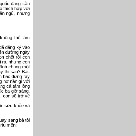
 quốc đang cần
ó thích hợp với
ắn ngủi, nhưng
 không thể làm
 đã đăng ký vào
 lên đường ngày
n chết rồi con
i ra, nhưng con
 lãnh chung một
y thì sao? Bác
in bác đừng ray
g nợ nần gì với
ằng cả tấm lòng
úc ba giờ sáng.
, con sẽ trở về
gìn sức khỏe và
uay sang bà tôi
trìu mến: