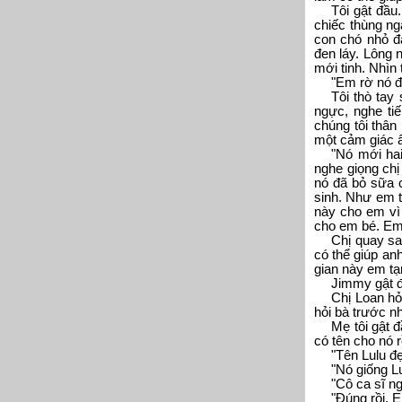
Tôi gật đầu
chiếc thùng ng
con chó nhỏ đ
đen láy. Lông 
mới tinh. Nhìn
"Em rờ nó đi
Tôi thò tay
ngực, nghe tiế
chúng tôi thân
một cảm giác ấ
"Nó mới hai
nghe giọng chị 
nó đã bỏ sữa c
sinh. Như em t
này cho em vì
cho em bé. Em 
Chị quay s
có thể giúp an
gian này em tạ
Jimmy gật đ
Chị Loan hỏ
hỏi bà trước n
Mẹ tôi gật 
có tên cho nó r
"Tên Lulu đ
"Nó giống Lu
"Cô ca sĩ n
"Đúng rồi. E