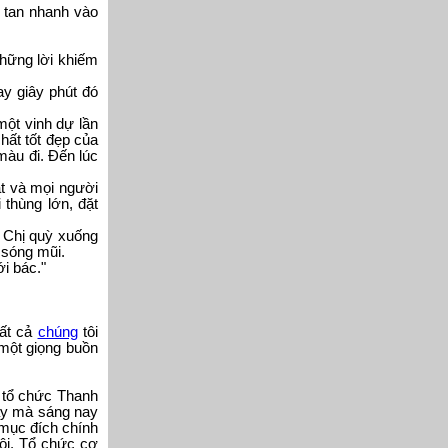
à tan nhanh vào
những lời khiếm
ay giây phút đó
một vinh dự lần
chất tốt đẹp của
màu đi. Đến lúc
ặt và mọi người
 thùng lớn, đặt
. Chị quỳ xuống
 sóng mũi.
ới bác."
Tất cả
chúng
tôi
 một giọng buồn
 tổ chức Thanh
vậy mà sáng nay
 mục đích chính
ội. Tổ chức cơ