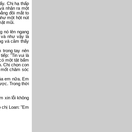
ấy. Chị hạ thấp
và nhận ra một
ằng đôi mắt to
như một hột nút
mặt mũi.
g nó lên ngang
, và như vậy là
ng và cảm thấy
 trong tay nên
iếp: "Tin vui là
có một tật bẩm
n. Chị chọn con
i mốt chăm sóc
của em nữa. Em
ược. Trong thời
m xin lỗi không
o chị Loan: "Em