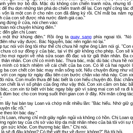
ánh yểm trợ bộ đội. Mặc dù không còn chiến tranh nữa, nhưng tổ
 để thu dọn những tàn phá do chiến tranh để lại. Con nghĩ công tác đ
n vốn là một con ở cho nên con đã đăng ký rồi. Chỉ mất ba năm ng
lịch của con sẽ được nhà nước đánh giá cao."
ng đứng ở cửa, nói chen vào:
, toàn nói chuyện khùng điên."
 đến gần chị Loan:
à một thứ khùng điên." Rồi ông ta
quay sang
phía ngoại tôi. "Nó
iên như vậy được. Bác Nguyễn, bác nên ngăn nó lại."
ếp tục nói với ông tôi như thể chị chưa hề nghe ông Lâm nói gì. "Con
ù chưa có sự đồng ý của bác, tại vì thì giờ không cho phép. Con sẽ
cho mọi người về nhà sửa soạn đồ đạc và từ giã thân nhân. Ba co
à thân nhân. Con chỉ có mình bác. Thưa bác, mặc dù bác chưa hề nó
o mình có trách nhiệm về cái chết của ba con. Có lẽ cả hai người
ng ba con chết còn bác may mắn sống sót. Nếu chuyện đúng như vậ
ế với con ngay từ ngày đầu tiên con bước chân vào nhà này. Con x
đó nữa. Con muốn thưa để bác biết là con hiểu chuyện đó. Bác chẳn
con chết là vì số phận của ổng như vậy thôi. Con xin cảm ơn bác b
bác, con xin từ biệt với bác ngay bây giờ vì sáng mai con sẽ ra đi l
đùm bọc cho con trong suốt thời gian con ở đây. Khi mãn công tác
"
ầm lấy hai bàn tay Loan và chớp mắt nhiều lần: "Bác hiểu. Nhớ giữ 
uyện rắc rối."
e theo lời bác dạy."
chị Loan, nhưng chỉ một giây ngắn ngủi và không có hồn. Chị Loan q
g ngón tay của chị sờ vào lớp da mặt nhăn nheo của bà tôi với sự 
ữ gìn sức khỏe. Con thương bác lắm." Chị nói.
 là sẽ đi đâu không? Có thể viết thư về được không?" Bà tôi hỏi.