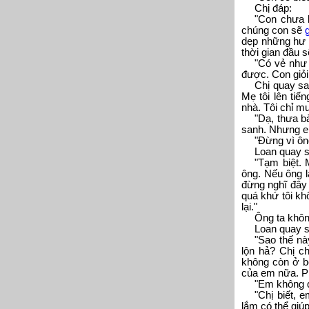
Chị đáp:
"Con chưa b
chúng con sẽ
dẹp những hư h
thời gian đầu 
"Có vẻ như 
được. Con giỏi 
Chị quay sa
Mẹ tôi lên tiế
nhà. Tôi chỉ m
"Dạ, thưa b
sanh. Nhưng em 
"Đừng vì ông
Loan quay s
"Tạm biệt. 
ông. Nếu ông là
đừng nghĩ đây 
quá khứ tôi kh
lại."
Ông ta khôn
Loan quay s
"Sao thế nà
lộn hả? Chị c
không còn ở b
của em nữa. Ph
"Em không q
"Chị biết,
lắm có thể giú