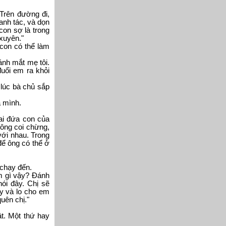
 Trên đường đi,
anh tác, và dọn
con sợ là trong
xuyên."
 con có thể làm
ánh mắt mẹ tôi.
đuổi em ra khỏi
 lúc bà chủ sắp
a mình.
ai đứa con của
, ông coi chừng,
với nhau. Trong
để ông có thể ở
 chạy đến.
àm gì vậy? Đánh
ói đây. Chị sẽ
y và lo cho em
uên chị."
t. Một thứ hay