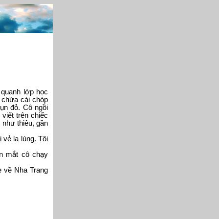
 quanh lớp học
 chừa cái chóp
ụn đỏ. Cô ngồi
viết trên chiếc
 như thiêu, gần
 vẻ lạ lùng. Tôi
đen mắt cô chạy
xe về Nha Trang