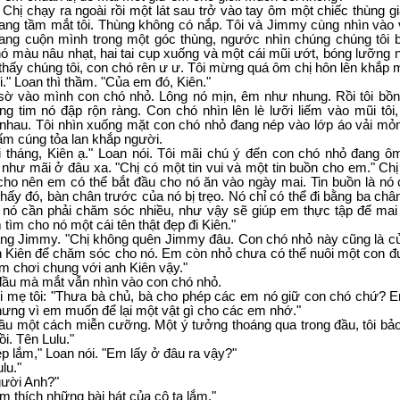
. Chị chạy ra ngoài rồi một lát sau trở vào tay ôm một chiếc thùng gi
ang tầm mắt tôi. Thùng không có nắp. Tôi và Jimmy cùng nhìn vào 
ang cuộn mình trong một góc thùng, ngước nhìn chúng chúng tôi b
nó màu nâu nhạt, hai tai cụp xuống và một cái mũi ướt, bóng lưỡng 
 thấy chúng tôi, con chó rên ư ư. Tôi mừng quá ôm chị hôn lên khắp 
." Loan thì thầm. "Của em đó, Kiên."
 sờ vào mình con chó nhỏ. Lông nó mịn, êm như nhung. Rồi tôi bồn
ng tim nó đập rộn ràng. Con chó nhìn lên lè lưỡi liếm vào mũi tôi
 nhau. Tôi nhìn xuống mặt con chó nhỏ đang nép vào lớp áo vải mỏ
m cúng tỏa lan khắp người.
 tháng, Kiên ạ." Loan nói. Tôi mãi chú ý đến con chó nhỏ đang ôm
như mãi ở đâu xa. "Chị có một tin vui và một tin buồn cho em." Chị t
ho nên em có thể bắt đầu cho nó ăn vào ngày mai. Tin buồn là nó 
hấy đó, bàn chân trước của nó bị trẹo. Nó chỉ có thể đi bằng ba châ
 nó cần phải chăm sóc nhiều, như vậy sẽ giúp em thực tập để ma
tìm cho nó một cái tên thật đẹp đi Kiên."
ang Jimmy. "Chị không quên Jimmy đâu. Con chó nhỏ này cũng là 
h Kiên để chăm sóc cho nó. Em còn nhỏ chưa có thể nuôi một con đ
m chơi chung với anh Kiên vậy."
ầu mà mắt vẫn nhìn vào con chó nhỏ.
i mẹ tôi: "Thưa bà chủ, bà cho phép các em nó giữ con chó chứ? E
hưng vì em muốn để lại một vật gì cho các em nhớ."
đầu một cách miễn cưỡng. Một ý tưởng thoáng qua trong đầu, tôi bả
ồi. Tên Lulu."
ẹp lắm," Loan nói. "Em lấy ở đâu ra vậy?"
lu."
gười Anh?"
m thích những bài hát của cô ta lắm."