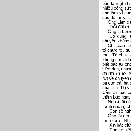
bản là một nh
nhiều công sức
con lắm vì co
sau đó thì lý 
Ông Lâm đa
"Trời đất ơi
Ông ta bước
"Cô đúng l
chuyện khùng đ
Chị Loan ti
tổ chức rồi, d
mai. Tổ chức 
không còn ai l
biết bác tự ch
viên đạn, như
đã đối xữ tử t
rứt về chuyện 
ba con cả, ba 
của con. Thưa 
Cảm ơn bác đã 
thăm bác ngay.
Ngoại tôi c
tránh những ch
"Con sẽ ngh
Ông tôi ôm 
mĩm cười. Nhữn
"Xin bác gi
"Con có biết