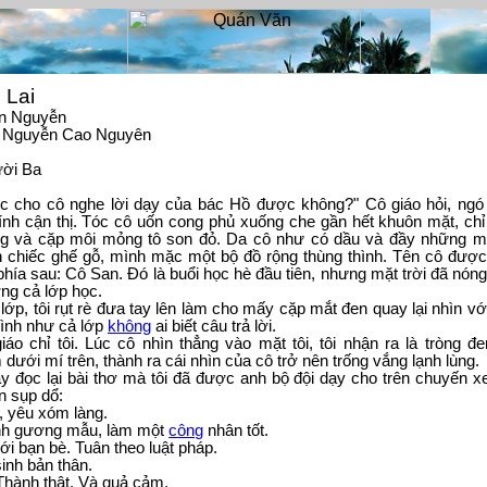
 Lai
ên Nguyễn
: Nguyễn Cao Nguyên
ời Ba
c cho cô nghe lời dạy của bác Hồ được không?" Cô giáo hỏi, ngó
nh cận thị. Tóc cô uốn cong phủ xuống che gần hết khuôn mặt, chỉ
g và cặp môi mỏng tô son đỏ. Da cô như có dầu và đầy những m
n chiếc ghế gỗ, mình mặc một bộ đồ rộng thùng thình. Tên cô được 
phía sau: Cô San. Đó là buổi học hè đầu tiên, nhưng mặt trời đã nóng
g cả lớp học.
lớp, tôi rụt rè đưa tay lên làm cho mấy cặp mắt đen quay lại nhìn với
hình như cả lớp
không
ai biết câu trả lời.
áo chỉ tôi. Lúc cô nhìn thẳng vào mặt tôi, tôi nhận ra là tròng 
dưới mí trên, thành ra cái nhìn của cô trở nên trống vắng lạnh lùng.
y đọc lại bài thơ mà tôi đã được anh bộ đội dạy cho trên chuyến 
n sụp dổ:
, yêu xóm làng.
nh gương mẫu, làm một
công
nhân tốt.
ới bạn bè. Tuân theo luật pháp.
inh bản thân.
Thành thật. Và quả cảm.