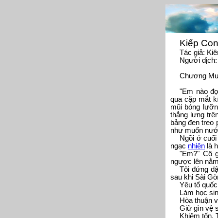
Kiếp Con
Tác giả: Ki
Người dịch
Chương Mư
"Em nào đọ
qua cặp mắt kí
mũi bóng lưỡn
thẳng lưng trê
bảng đen treo 
như muốn nướn
Ngồi ở cuối 
ngạc
nhiên
là 
"Em?" Cô gi
ngược lên nằm 
Tôi đứng dậ
sau khi Sài Gò
Yêu tổ quốc
Làm học si
Hòa thuận v
Giữ gìn vệ s
Khiêm tốn. 