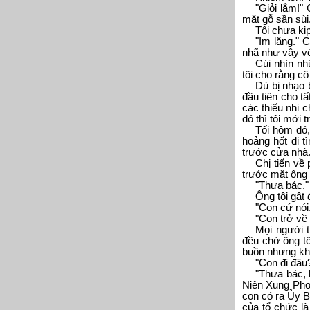
"Giỏi lắm!"
mặt gỗ sần sùi.
Tôi chưa kịp
"Im lặng." 
nhã như vậy vớ
Cúi nhìn nh
tôi cho rằng cô
Dù bị nhạo 
đầu tiên cho tấ
các thiếu nhi 
đó thì tôi mới 
Tối hôm đó,
hoảng hốt đi t
trước cửa nhà
Chị tiến về
trước mặt ông 
"Thưa bác."
Ông tôi gật 
"Con cứ nói
"Con trở về 
Mọi người t
đều chờ ông tô
buồn nhưng khô
"Con đi đâu
"Thưa bác, 
Niên Xung Phon
con có ra Ủy B
của tổ chức là