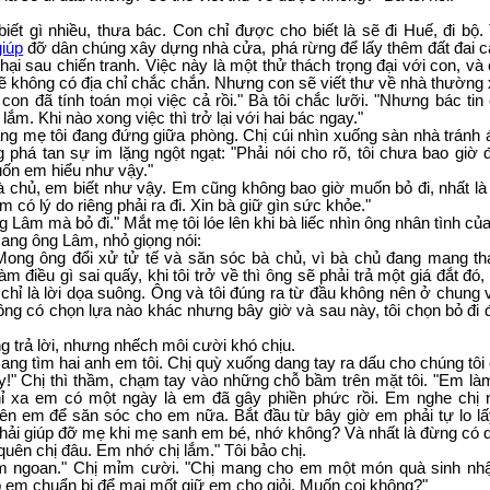
iết gì nhiều, thưa bác. Con chỉ được cho biết là sẽ đi Huế, đi bộ.
giúp
đỡ dân chúng xây dựng nhà cửa, phá rừng để lấy thêm đất đai c
ại sau chiến tranh. Việc này là một thử thách trọng đại với con, và 
sẽ không có địa chỉ chắc chắn. Nhưng con sẽ viết thư về nhà thường 
con đã tính toán mọi việc cả rồi." Bà tôi chắc lưỡi. "Nhưng bác tin
lắm. Khi nào xong việc thì trở lại với hai bác ngay."
ng mẹ tôi đang đứng giữa phòng. Chị cúi nhìn xuống sàn nhà tránh 
ng phá tan sự im lặng ngột ngạt: "Phải nói cho rõ, tôi chưa bao giờ 
uốn em hiểu như vậy."
à chủ, em biết như vậy. Em cũng không bao giờ muốn bỏ đi, nhất là
có lý do riêng phải ra đi. Xin bà giữ gìn sức khỏe."
 Lâm mà bỏ đi." Mắt mẹ tôi lóe lên khi bà liếc nhìn ông nhân tình củ
ang ông Lâm, nhỏ giọng nói:
Mong ông đổi xử tử tế và săn sóc bà chủ, vì bà chủ đang mang th
m điều gì sai quấy, khi tôi trở về thì ông sẽ phải trả một giá đắt đó
chỉ là lời dọa suông. Ông và tôi đúng ra từ đầu không nên ở chung 
ông có chọn lựa nào khác nhưng bây giờ và sau này, tôi chọn bỏ đi 
g trả lời, nhưng nhếch môi cười khó chịu.
ang tìm hai anh em tôi. Chị quỳ xuống dang tay ra dấu cho chúng tôi
y!" Chị thì thầm, chạm tay vào những chỗ bầm trên mặt tôi. "Em l
hỉ xa em có một ngày là em đã gây phiền phức rồi. Em nghe chị n
ên em để săn sóc cho em nữa. Bắt đầu từ bây giờ em phải tự lo lấ
ải giúp đỡ mẹ khi mẹ sanh em bé, nhớ không? Và nhất là đừng có q
uên chị đâu. Em nhớ chị lắm." Tôi bảo chị.
 em ngoan." Chị mỉm cười. "Chị mang cho em một món quà sinh nhậ
p em chuẩn bị để mai mốt giữ em cho giỏi. Muốn coi không?"