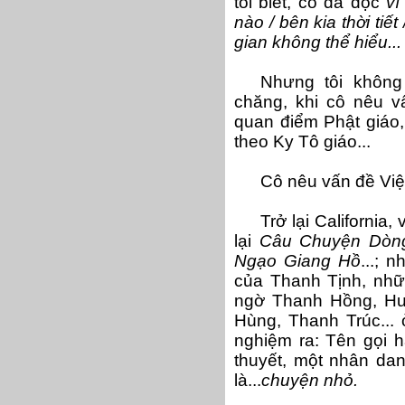
tôi biết, cô đã đọc
vì
nào / bên kia thời tiết
gian không thể hiểu...
Nhưng tôi không
chăng, khi cô nêu v
quan điểm Phật giáo,
theo Ky Tô giáo...
Cô nêu vấn đề Vi
Trở lại California
lại
Câu Chuyện Dòn
Ngạo Giang Hồ
...; 
của Thanh Tịnh, nhữn
ngờ Thanh Hồng, Hư
Hùng, Thanh Trúc...
nghiệm ra: Tên gọi h
thuyết, một nhân danh
là...
chuyện nhỏ.