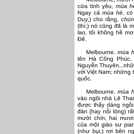
cửa tình yêu,
mùa h
Ngay cả
mùa hè
, có
Duy,) cho rằng,
chún
(thì,) nó cũng đã là
lao, tôi không hề m
Đế.
Melbourne,
mùa 
tên Hà Công Phúc,
Nguyễn Thuyên...nhữn
với Việt Nam; những 
quốc.
Melbourne,
mùa 
vào ngôi nhà Lê Than
được thấy dáng ngồi
đàn (hay nỗi lòng) r
mười chín, hai mươ
của một giáo sư pia
(như bụi,) rơi bên n