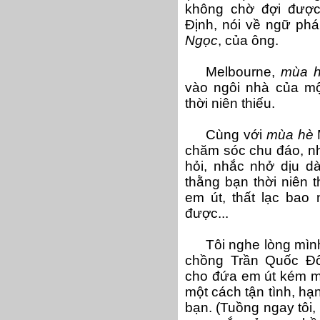
không chờ đợi đượ
Định, nói về ngữ pháp
Ngọc
, của ông.
Melbourne
,
mùa 
vào ngôi nhà của m
thời niên thiếu.
Cùng với
mùa hè
chăm sóc chu đáo, nh
hỏi, nhắc nhở dịu dà
thằng bạn thời niên t
em út, thất lạc bao
được...
Tôi nghe lòng mìn
chồng Trần Quốc Đô
cho đứa em út kém ma
một cách tận tình, hạ
bạn. (Tuồng ngay tôi, 