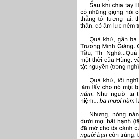
Sau khi chia tay 
có những giọng nói 
thẳng tới tương lai, 
thân, có âm lực ném t
Quá khứ, gần ba 
Trương Minh Giảng. 
Tầu, Thị Nghè...Quá
một thời của Hùng, v
tật nguyền (trong nghĩ
Quá khứ, tôi nghĩ
làm lấy cho nó một 
năm
. Như người ta 
niệm...
ba mươi năm
l
Nhưng, nồng nàn 
dưới mọi bất hạnh (t
đã mở cho tôi cánh cử
người bạn
côn trùng, t