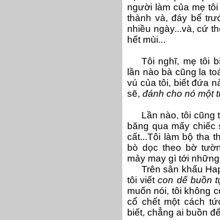
người làm của mẹ tôi
thành và, đáy bể tr
nhiều ngày...và, cứ t
hết mùi...
Tôi nghĩ, mẹ tôi 
lần nào bà cũng la toá
vú của tôi, biết đứa n
sẽ,
đánh cho nó
một t
Lần nào, tôi cũng 
băng qua mấy chiếc s
cất...Tôi làm bộ tha 
bò dọc theo bờ tườn
mảy may gì tới những x
Trên sân khấu Happ
tôi viết
con dế buồn t
muốn nói, tôi không có 
cổ chết một cách tứ
biết, chẳng ai buồn để 