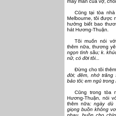
may mắn của vợ, chồ
Cũng tại tòa nh
Melbourne, tôi được ng
hưởng biết bao thươn
hát Hương-Thuận.
Tôi muốn nói vớ
thêm nữa, thương yê
ngọn tình sầu; k. khú
nữ, có đời tôi...
Đừng cho tôi thê
đời; đêm, nhớ trăng 
bảo tôi; em ngủ trong
Cũng trong tòa 
Hương-Thuận, nói vớ
thêm nữa
: ngày dù 
giọng buồn không vơi
nhau, buồn cho chín