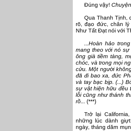
Đúng vậy!
Chuyện
Qua Thanh Tịnh, q
rõ, đạo đức, chân lý
Như Tất Đạt nói với T
...Hoàn hảo trong
mang theo với nó sự 
ông già tiềm tàng, 
chóc, và trong mọi ng
cửu. Một người không
đã đi bao xa, đức Ph
và tay bạc bịp. (...) 
sự vật hiện hữu đều t
lỗi cũng như thánh t
rồ...
(***)
Trở lại Californi
những lúc dành giựt
ngày, tháng dăm mụn, 