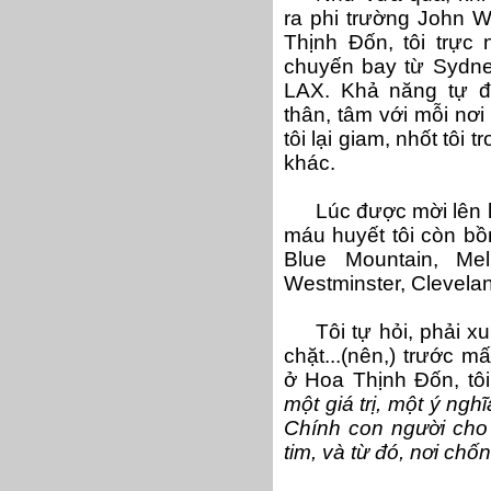
ra phi trường John 
Thịnh Đốn, tôi trực
chuyến bay từ Sydney
LAX. Khả năng tự đi
thân, tâm với mỗi nơi
tôi lại giam, nhốt tôi
khác.
Lúc được mời lên l
máu huyết tôi còn b
Blue Mountain, Mel
Westminster, Clevelan
Tôi tự hỏi, phải 
chặt...(nên,) trước 
ở Hoa Thịnh Đốn, tôi
một giá trị, một ý ng
Chính con người cho 
tim, và từ đó, nơi chốn