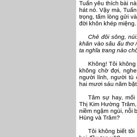
Tuấn yêu thích bài n
hát nó. Vậy mà, Tuấn 
trọng, tấm lòng gửi v
đời khôn khép miệng.
Chẻ đôi sông, nú
khăn vào sâu ấu thơ / 
ta nghĩa trang nào ch
Không! Tôi không 
không chờ đợi, ngh
người lính, người tù 
hai mươi sáu năm bặt 
Tâm sự hay, mối 
Thị Kim Hường Trâm, 
niềm ngậm ngùi, nỗi b
Hùng và Trâm?
Tôi không biết tô