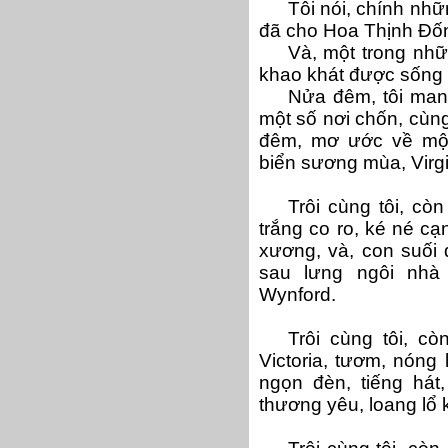
Tôi nói, chính nh
đã cho Hoa Thịnh Đốn, 
Và, một trong nhữn
khao khát được sống v
Nửa đêm, tôi ma
một số nơi chốn, cùn
đêm, mơ ước về một n
biển sương mùa, Virg
Trôi cùng tôi, cò
trắng co ro, ké né c
xương, và, con suối 
sau lưng ngôi nh
Wynford.
Trôi cùng tôi, c
Victoria, tươm, nóng 
ngọn đèn, tiếng hát
thương yêu, loang lổ 