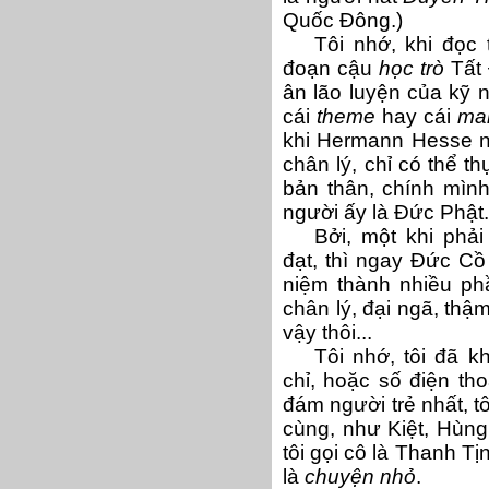
Quốc Đông.)
Tôi nhớ, khi đọc 
đoạn cậu
học trò
Tất 
ân lão luyện của kỹ n
cái
theme
hay cái
man
khi Hermann Hesse n
chân lý, chỉ có thể 
bản thân, chính mình
người ấy là Đức Phật.
Bởi, một khi phải
đạt, thì ngay Đức Cồ
niệm thành nhiều ph
chân lý, đại ngã, thậm
vậy thôi...
Tôi nhớ, tôi đã kh
chỉ, hoặc số điện th
đám người trẻ nhất, tô
cùng, như Kiệt, Hùng
tôi gọi cô là Thanh Tị
là
chuyện nhỏ
.