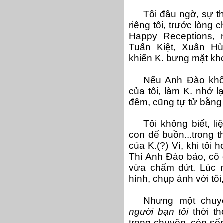
Tôi đâu ngờ, sự t
riêng tôi, trước lòng 
Happy Receptions, 
Tuấn Kiệt, Xuân Hù
khiến K. bưng mặt khó
Nếu Anh Đào không
của tôi, làm K. nhớ l
đêm, cũng tự tử bằng 
Tôi không biết, l
con dế buồn...trong t
của K.(?) Vì, khi tôi 
Thì Anh Đào bảo, cô 
vừa chấm dứt. Lúc mọ
hình, chụp ảnh với tôi
Nhưng một chuyệ
người bạn tôi
thời th
trong chuyện, còn sống