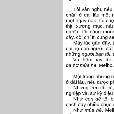
Tôi vẫn nghĩ, nếu
chặt, ở dài lâu một 
một ngày nào, tôi ch
thịt, xương mục, n
nghĩa, tôi cũng mo
cây, cỏ; chí ít, cũng 
Mấy lúc gần đây, t
chỉ nợ con người, đất 
những
người bạn tôi
, 
Và, hôm nay, tôi 
đã nợ
mùa hè
, Melbou
Một trong những nơ
ở dài lâu, nếu được p
Nhưng trên tất cả,
nghiệp và, sự kỳ diệu
Như
con dế
tôi b
cách đay nhiều chục 
Như
mùa hè
,
Mel