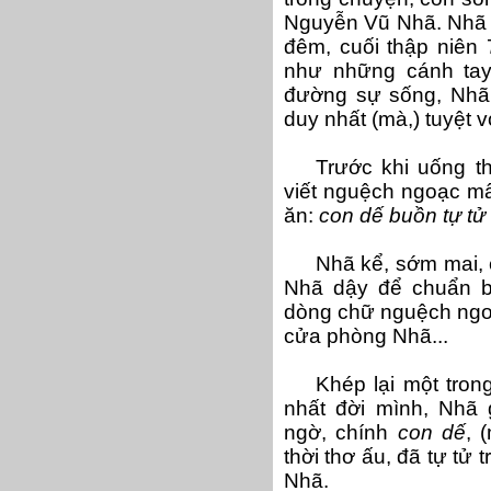
Nguyễn Vũ Nhã. Nhã 
đêm, cuối thập niên 
như những cánh tay
đường sự sống, Nhã
duy nhất (mà,) tuyệt v
Trước khi uống th
viết nguệch ngoạc m
ăn:
con dế buồn tự t
Nhã kể, sớm mai, 
Nhã dậy để chuẩn bị
dòng chữ nguệch ngoạ
cửa phòng Nhã...
Khép lại một tro
nhất đời mình, Nhã 
ngờ, chính
con dế
, 
thời thơ ấu, đã tự tử tr
Nhã.