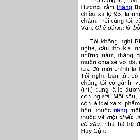
Trôi cùng tôi, cò
Hương, rằm
tháng
Bả
chiều xa lộ 95, là nh
chậm. Trôi cùng tôi, 
Văn:
Chẻ đôi xa lộ, bỗ
Tôi không nghĩ P
nghe, câu thơ kia, 
những năm, tháng gầ
muốn chia sẻ với tôi, 
tựa đó mới chính là 
Tôi nghĩ, bạn tôi, c
chúng tôi có gánh, v
(thì,) cũng là lẽ đư
con người. Mối sầu,
còn là loại xa xí phẩm
hồn, thuộc
riêng
một
thuộc về
một chiếc l
cổ sầu
, như hế hệ đ
Huy Cận.