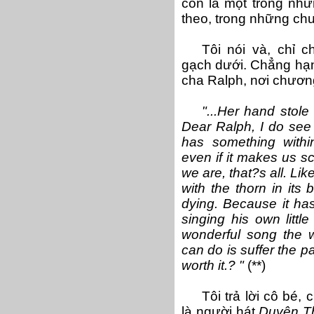
còn là một trong nh
theo, trong những chu
Tôi nói và, chỉ 
gạch dưới. Chẳng hạn
cha Ralph, nơi chươn
"...Her hand stole
Dear Ralph, I do see i
has something with
even if it makes us s
we are, that?s all. Lik
with the thorn in its 
dying. Because it has 
singing his own littl
wonderful song the w
can do is suffer the pa
worth it.? "
(**)
Tôi trả lời cô bé,
là người hát
Duyên T