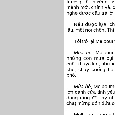
trường, tôi thường tự
mệnh mới, chính và, c
nghe được câu trả lờ
Nếu được lựa, chọ
lâu, một nơi chốn. Th
Tôi trở lại Melbou
Mùa hè,
Melbourn
những cơn mưa bụi 
cuối khuya kia, nhưn
khô, cháy cuống họ
phố.
Mùa hè
, Melbourn
lớn cánh cửa tình yêu
dang rộng đôi tay nh
cha) mừng đón đứa co
Melbourne
, mười 