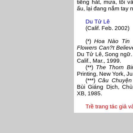
tiếng hát, mưa, tôi 
ấu, lại đang nắm tay
Du Tử Lê
(Calif. Feb. 2002)
(*)
Hoa Nào Tin
Flowers Can?t Believe
Du Tử Lê, Song ngữ.
Calif., Mar., 1999.
(**)
The Thorn Bi
Printing, New York, J
(***)
Câu Chuyện
Bùi Giáng Dịch, Ch
XB, 1985.
Trề trang tác giả 