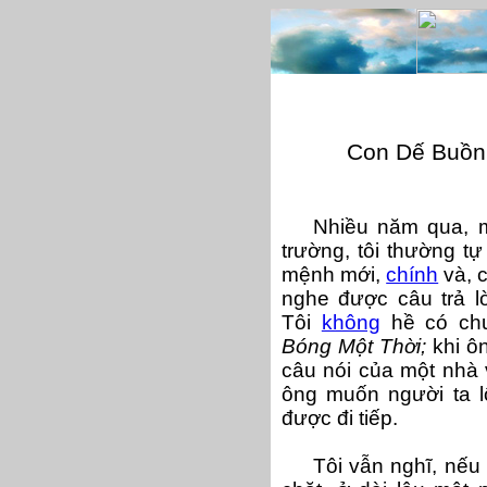
Con Dế Buồn
Nhiều năm qua, mỗ
trường, tôi thường tự
mệnh mới,
chính
và, c
nghe được câu trả l
Tôi
không
hề có chu
Bóng Một Thời;
khi ôn
câu nói của một nhà 
ông muốn người ta lộ
được đi tiếp.
Tôi vẫn nghĩ, nếu