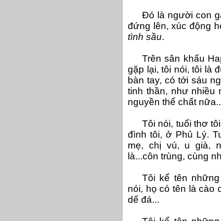
Đó là người con gá
đứng lên, xúc động hỏ
tình sầu
.
Trên sân khấu Ha
gặp lại, tôi nói, tôi 
bàn tay, có tới sáu ng
tinh thần, như nhiều n
nguyền thể chất nữa..
Tôi nói, tuổi thơ t
đình tôi, ở Phủ Lý. T
mẹ, chị vú, u già, n
là...côn trùng, cùng n
Tôi kể tên nhữn
nói, họ có tên là cào 
dế đá...