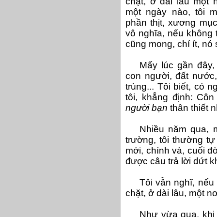
chặt, ở dài lâu một 
một ngày nào, tôi 
phần thịt, xương mụ
vô nghĩa, nếu không 
cũng mong, chí ít, nó 
Mấy lúc gần đây, 
con người, đất nước,
trùng... Tôi biết, có 
tôi, khẳng định: Côn
người bạn
thân thiết n
Nhiều năm qua, mỗ
trường, tôi thường tự
mới, chính và, cuối đ
được câu trả lời dứt 
Tôi vẫn nghĩ, nếu
chặt, ở dài lâu, một nơ
Như vừa qua, khi 