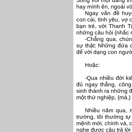
Sống
với
một đấng thiê
hay mình ên, ngoài vũ
Ngay vấn đề huy
con cái, tình yêu, vợ
bạn trẻ, với Thanh T
những câu hỏi (nhắc n
-Chẳng qua, chún
sự thật: Những đứa 
để với dạng con ngườ
Hoặc:
-Qua nhiều đời ki
đủ ngay thẳng, công 
sinh thành ra những đ
một thứ nghiệp, (mà,) c
Nhiều năm qua, mỗ
trường, tôi thường tự
mệnh mới, chính và, c
nghe được câu trả lờ