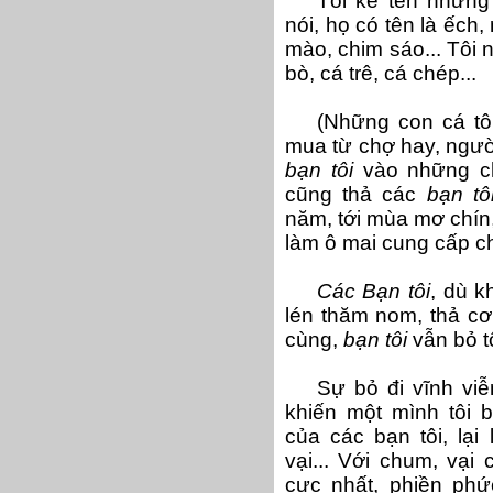
Tôi kể tên nhữn
nói, họ có tên là ếch,
mào, chim sáo... Tôi n
bò, cá trê, cá chép...
(Những con cá tôi
mua từ chợ hay, người
bạn tôi
vào những ch
cũng thả các
bạn tô
năm, tới mùa mơ chín
làm ô mai cung cấp cho
Các Bạn tôi
, dù k
lén thăm nom, thả 
cùng,
bạn tôi
vẫn bỏ tô
Sự bỏ đi vĩnh viễ
khiến một mình tôi b
của các bạn tôi, lại
vại... Với chum, vại
cực nhất, phiền phứ