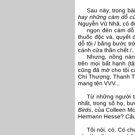
Sau này, trong bà
hay những cám dỗ của
Nguyễn Vũ Nhã, có đoạ
ngọn đèn cám dỗ t
thuốc độc và, quyết 
dỗ tôi / bằng bước trở 
cánh cửa thần chết /...
Nhưng, nồng nàn 
trên mọi bất hạnh (t
cũng đã mở cho tôi cá
Chí Thượng, Thanh Tr
mang tên VVV...
Từ những người tr
nhất, trong số họ, bư
Birds
, của Colleen Mc
Hermann Hesse?
Câu
Tôi nói, có. Có c