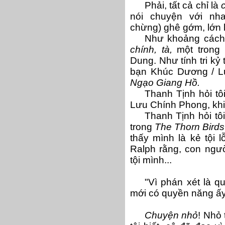
Phải, tất cả chỉ là
nói chuyện với nh
chừng) ghê gớm, lớn l
Như khoảng cách
chính, tà,
một trong
Dung. Như tính tri kỷ 
bạn Khúc Dương / L
Ngạo Giang Hồ.
Thanh Tịnh hỏi tô
Lưu Chính Phong, khi 
Thanh Tịnh hỏi tô
trong
The Thorn Birds
thấy mình là kẻ tội 
Ralph rằng, con ngườ
tội mình...
"Vì phán xét là q
mới có quyền năng ấy
Chuyện nhỏ
! Nhỏ 