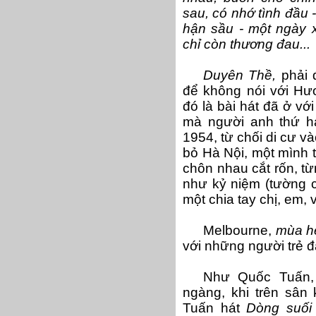
sau, có nhớ tình đầu 
hận sầu - một ngày x
chỉ còn thương đau...
Duyên Thề,
phải 
để không nói với Hươ
đó là bài hát đã ở với
mà người anh thứ ha
1954, từ chối di cư và
bỏ Hà Nội, một mình t
chôn nhau cắt rốn, từn
như kỷ niệm (tường c
một chia tay chị, em, v
Melbourne
,
mùa h
với những người trẻ đặ
Như Quốc Tuấn, 
ngàng, khi trên sân
Tuấn hát
Dòng suối