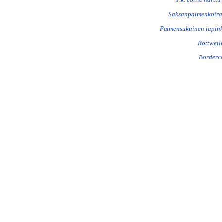
Saksanpaimenkoiran
Paimensukuinen lapink
Rottweil
Borderco