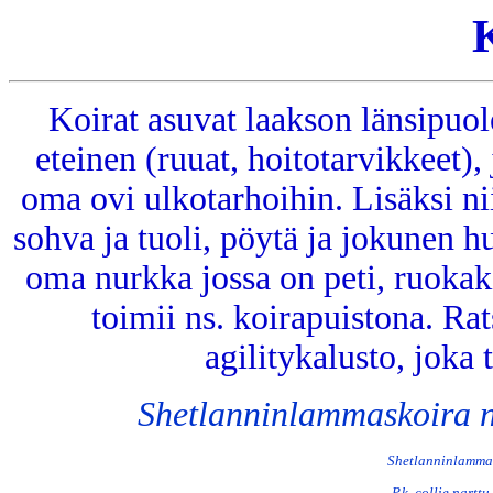
Koirat asuvat laakson länsipuole
eteinen (ruuat, hoitotarvikkeet),
oma ovi ulkotarhoihin. Lisäksi nii
sohva ja tuoli, pöytä ja jokunen hu
oma nurkka jossa on peti, ruokaki
toimii ns. koirapuistona. Rat
agilitykalusto, joka 
Shetlanninlammaskoira n
Shetlanninlammas
P.k. collie nartt