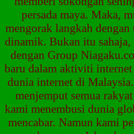
memberi
sokongan
sehin
persada
maya
.
Maka
,
m
mengorak
langkah
dengan
dinamik
.
Bukan
itu
sahaja
,
dengan
Group Niagaku.
baru
dalam
aktiviti
interne
dunia
internet
di
Malaysia.
menjemput
semua
rakyat
kami
menembusi
dunia
glo
mencabar
.
Namun
kami
pe