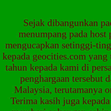
Sejak
dibangunkan
pa
menumpang
pada
host
mengucapkan
setinggi-tin
kepada
geocities.com yang
tahun
kepada
kami
di
pers
penghargaan
tersebut
d
Malaysia
,
terutamanya
o
Terima
kasih
juga
kepada