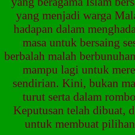
yang
beragama
Islam
ber
yang
menjadi
warga
Mal
hadapan
dalam
menghada
masa
untuk
bersaing
se
berbalah
malah
berbunuha
mampu
lagi
untuk
mere
sendirian
.
Kini
,
bukan
ma
turut
serta
dalam
rombo
Keputusan
telah
dibuat
,
d
untuk
membuat
pilihan