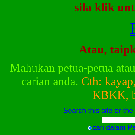
sila
klik
un
Atau
,
taip
Mahukan
petua-petua
ata
carian
anda
.
Cth
:
kayap
KBKK,
Search this site
or
the
cari
dalam
P