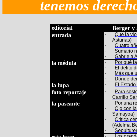
tenemos derecho 
editorial
Berger y 
entrada
·
Que la vi
Asturias)
·
Cuatro añ
·
Sumario n
·
Gabriela 
la médula
·
Por qué la
·
El delito 
·
Más que u
·
Dónde den
la lupa
·
El Estado
foto-reportaje
·
Para soste
Carrillo S
la paseante
·
Por una r
·
Ojo con l
Samayoa)
·
Crítica ce
(Adelma Be
·
Sepulture
esta boca
·
Los grand