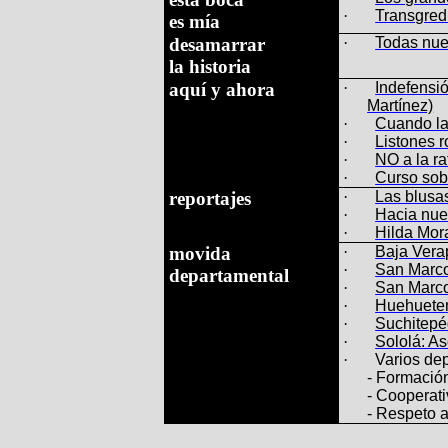
·
Transgred
es mía
desamarrar
·
Todas nue
la historia
aquí y ahora
·
Indefensi
Martínez)
·
Cuando la
·
Listones r
·
NO a la ra
·
Curso sob
reportajes
·
Las blusa
·
Hacia nue
·
Hilda Mora
movida
·
Baja Vera
·
San Marco
departamental
·
San Marcos
·
Huehueten
·
Suchitepéq
·
Sololá: A
·
Varios de
- Formación
- Cooperati
-
Respeto a