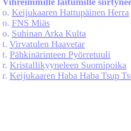
Vihreimmille laitumille siirtyne
o.
Keijukaaren Hattupäinen Herra
o.
FNS Miäs
o.
Suhinan Arka Kulta
t.
Virvatulen Haavetar
t.
Pähkinärinteen Pyörretuuli
r.
Kristallikyyneleen Suomipoika
r.
Keijukaaren Haba Haba Tsup T