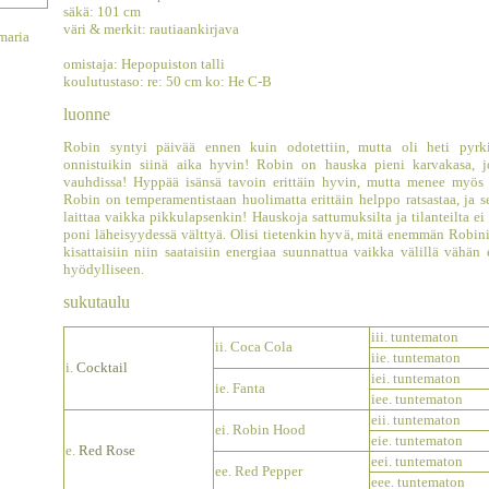
säkä: 101 cm
väri & merkit: rautiaankirjava
maria
omistaja: Hepopuiston talli
koulutustaso: re: 50 cm ko: He C-B
luonne
Robin syntyi päivää ennen kuin odotettiin, mutta oli heti pyrk
onnistuikin siinä aika hyvin! Robin on hauska pieni karvakasa, 
vauhdissa! Hyppää isänsä tavoin erittäin hyvin, mutta menee myös 
Robin on temperamentistaan huolimatta erittäin helppo ratsastaa, ja s
laittaa vaikka pikkulapsenkin! Hauskoja sattumuksilta ja tilanteilta e
poni läheisyydessä välttyä. Olisi tietenkin hyvä, mitä enemmän Robinia
kisattaisiin niin saataisiin energiaa suunnattua vaikka välillä väh
hyödylliseen.
sukutaulu
iii. tuntematon
ii. Coca Cola
iie. tuntematon
i.
Cocktail
iei. tuntematon
ie. Fanta
iee. tuntematon
eii. tuntematon
ei. Robin Hood
eie. tuntematon
e.
Red Rose
eei. tuntematon
ee. Red Pepper
eee. tuntematon