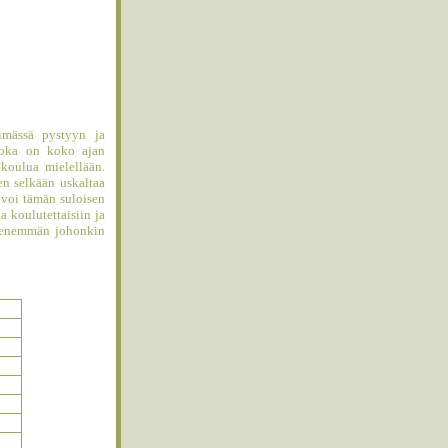
imässä pystyyn ja
joka on koko ajan
koulua mielellään.
en selkään uskaltaa
i voi tämän suloisen
 koulutettaisiin ja
än enemmän johonkin