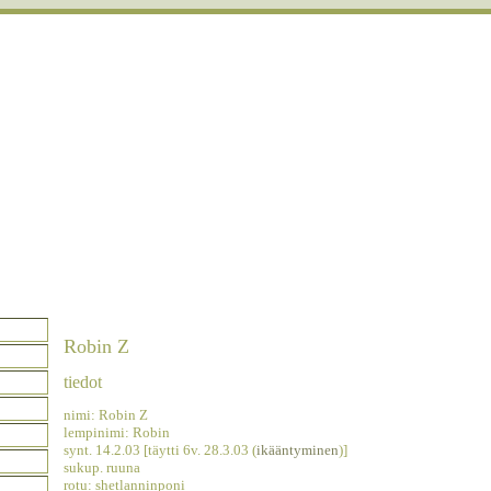
Robin Z
tiedot
nimi: Robin Z
lempinimi: Robin
synt. 14.2.03 [täytti 6v. 28.3.03 (
ikääntyminen
)]
sukup. ruuna
rotu: shetlanninponi