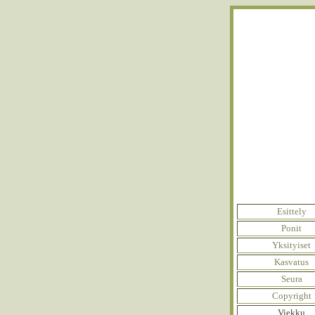
Esittely
Ponit
Yksityiset
Kasvatus
Seura
Copyright
Viekku