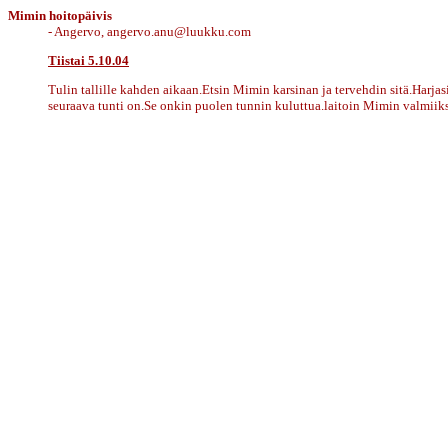
Mimin hoitopäivis
-
Angervo, angervo.anu@luukku.com
Tiistai 5.10.04
Tulin tallille kahden aikaan.Etsin Mimin karsinan ja tervehdin sitä.Har
seuraava tunti on.Se onkin puolen tunnin kuluttua.laitoin Mimin valmiiksi