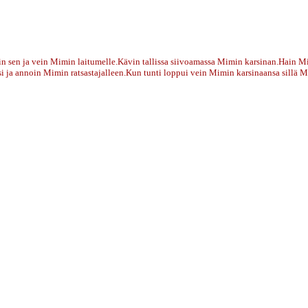
jasin sen ja vein Mimin laitumelle.Kävin tallissa siivoamassa Mimin karsinan.Hai
 ja annoin Mimin ratsastajalleen.Kun tunti loppui vein Mimin karsinaansa sillä Mi