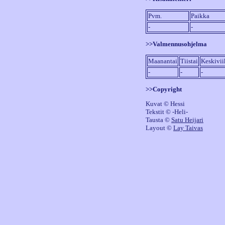
Pvm.
Paikka
-
-
>>Valmennusohjelma
Maanantai
Tiistai
Keskivi
-
-
-
>>Copyright
Kuvat © Hessi
Tekstit © -Heli-
Tausta ©
Satu Heijari
Layout ©
Lay Taivas