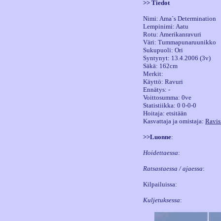
>> Tiedot
Nimi: Ama`s Determination
Lempinimi: Aatu
Rotu: Amerikanravuri
Väri: Tummapunaruunikko
Sukupuoli: Ori
Syntynyt: 13.4.2006 (3v)
Säkä: 162cm
Merkit:
Käyttö: Ravuri
Ennätys: -
Voittosumma: 0ve
Statistiikka: 0 0-0-0
Hoitaja: etsitään
Kasvattaja ja omistaja:
Ravis
>>Luonne
:
Hoidettaessa
:
Ratsastaessa / ajaessa
:
Kilpailuissa:
Kuljetuksessa
: