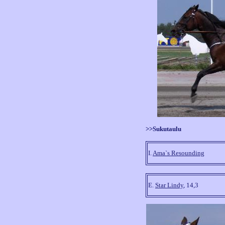
>>Sukutaulu
I.
Ama`s Resounding
E.
Star Lindy
, 14,3