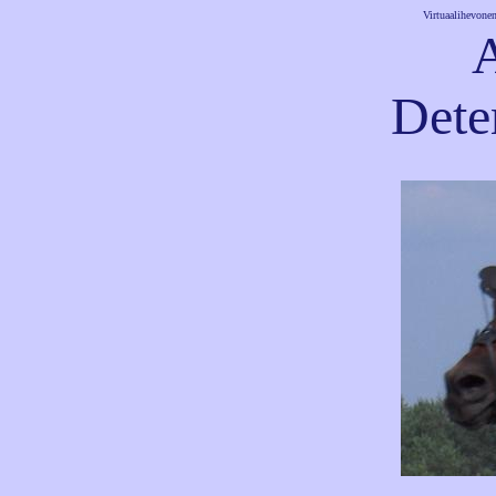
Virtuaalihevonen
Dete