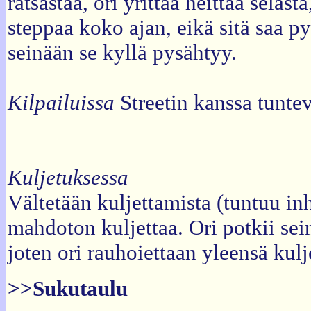
ratsastaa, ori yrittää heittää seläs
steppaa koko ajan, eikä sitä saa py
seinään se kyllä pysähtyy.
Kilpailuissa
Streetin kanssa tuntev
Kuljetuksessa
Vältetään kuljettamista (tuntuu in
mahdoton kuljettaa. Ori potkii seinä
joten ori rauhoiettaan yleensä kulj
>>Sukutaulu