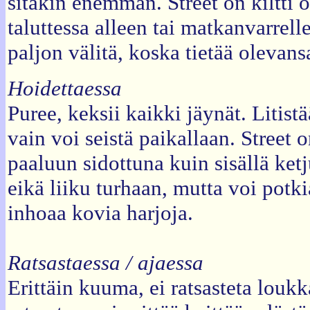
sitäkin enemmän. Street on kiltti 
taluttessa alleen tai matkanvarrelle.
paljon välitä, koska tietää olevans
Hoidettaessa
Puree, keksii kaikki jäynät. Litis
vain voi seistä paikallaan. Street
paaluun sidottuna kuin sisällä ketj
eikä liiku turhaan, mutta voi potki
inhoaa kovia harjoja.
Ratsastaessa / ajaessa
Erittäin kuuma, ei ratsasteta loukk