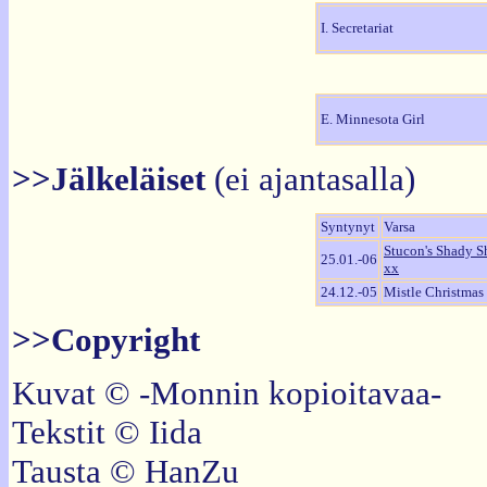
I. Secretariat
E. Minnesota Girl
>>Jälkeläiset
(ei ajantasalla)
Syntynyt
Varsa
Stucon's Shady S
25.01.-06
xx
24.12.-05
Mistle Christmas
>>Copyright
Kuvat © -Monnin kopioitavaa-
Tekstit © Iida
Tausta © HanZu