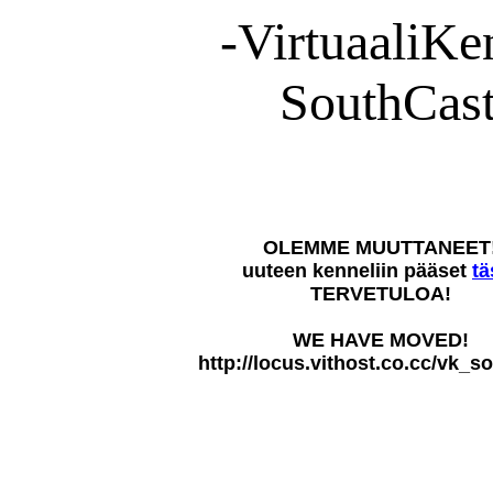
-VirtuaaliKe
SouthCast
OLEMME MUUTTANEET
uuteen kenneliin pääset
tä
TERVETULOA!
WE HAVE MOVED!
http://locus.vithost.co.cc/vk_s