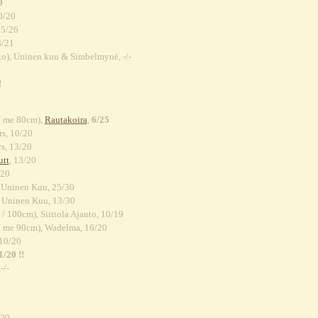
0
0/20
25/26
8/21
o), Uninen kuu & Simbelmynë, -/-
!
/ me 80cm),
Rautakoira
,
6/25
s, 10/20
s, 13/20
utt
, 13/20
/20
 Uninen Kuu, 25/30
 Uninen Kuu, 13/30
/ 100cm), Siittola Ajanto, 10/19
/ me 90cm), Wadelma, 16/20
 10/20
1/20 !!
,-/-
/20