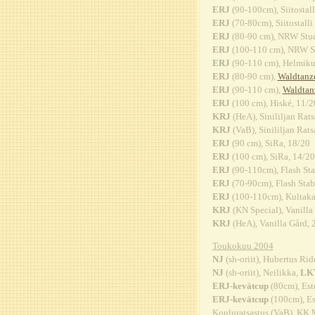
ERJ
(90-100cm), Siitostall
ERJ
(70-80cm), Siitostalli
ERJ
(80-90 cm), NRW Stud
ERJ
(100-110 cm), NRW S
ERJ
(90-110 cm), Helmikuu
ERJ
(80-90 cm),
Waldtanz
ERJ
(90-110 cm),
Waldtan
ERJ
(100 cm), Hiské, 11/2
KRJ
(HeA), Sinililjan Rats
KRJ
(VaB), Sinililjan Rats
ERJ
(90 cm), SiRa, 18/20
ERJ
(100 cm), SiRa, 14/20
ERJ
(90-110cm), Flash Sta
ERJ
(70-90cm), Flash Stab
ERJ
(100-110cm), Kultakav
KRJ
(KN Special), Vanilla
KRJ
(HeA), Vanilla Gård, 
Toukokuu 2004
NJ
(sh-oriit), Hubertus Rid
NJ
(sh-oriit), Neilikka,
LKV
ERJ-kevätcup
(80cm), Este
ERJ-kevätcup
(100cm), Es
Kouluratsastus (VaB), KK