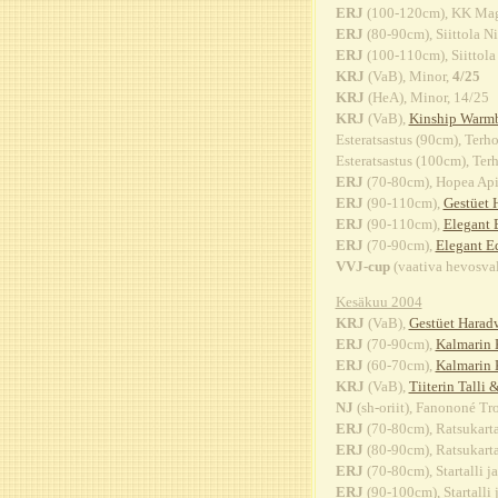
ERJ
(100-120cm), KK Magn
ERJ
(80-90cm), Siittola N
ERJ
(100-110cm), Siittola
KRJ
(VaB), Minor,
4/25
KRJ
(HeA), Minor, 14/25
KRJ
(VaB),
Kinship Warm
Esteratsastus (90cm), Ter
Esteratsastus (100cm), Te
ERJ
(70-80cm), Hopea Api
ERJ
(90-110cm),
Gestüet 
ERJ
(90-110cm),
Elegant 
ERJ
(70-90cm),
Elegant E
VVJ-cup
(vaativa hevosval
Kesäkuu 2004
KRJ
(VaB),
Gestüet Harad
ERJ
(70-90cm),
Kalmarin 
ERJ
(60-70cm),
Kalmarin 
KRJ
(VaB),
Tiiterin Talli 
NJ
(sh-oriit), Fanononé Trot
ERJ
(70-80cm), Ratsukarta
ERJ
(80-90cm), Ratsukarta
ERJ
(70-80cm), Startalli ja
ERJ
(90-100cm), Startalli j