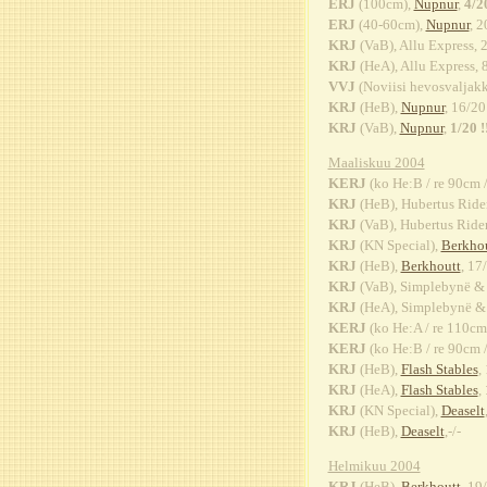
ERJ
(100cm),
Nupnur
,
4/2
ERJ
(40-60cm),
Nupnur
, 2
KRJ
(VaB), Allu Express, 
KRJ
(HeA), Allu Express, 
VVJ
(Noviisi hevosvaljakk
KRJ
(HeB),
Nupnur
, 16/20
KRJ
(VaB),
Nupnur
,
1/20 !
Maaliskuu 2004
KERJ
(ko He:B / re 90cm 
KRJ
(HeB), Hubertus Rider
KRJ
(VaB), Hubertus Rider
KRJ
(KN Special),
Berkho
KRJ
(HeB),
Berkhoutt
, 17
KRJ
(VaB), Simplebynë &
KRJ
(HeA), Simplebynë &
KERJ
(ko He:A / re 110cm 
KERJ
(ko He:B / re 90cm 
KRJ
(HeB),
Flash Stables
,
KRJ
(HeA),
Flash Stables
,
KRJ
(KN Special),
Deaselt
KRJ
(HeB),
Deaselt
,-/-
Helmikuu 2004
KRJ
(HeB),
Berkhoutt
, 19