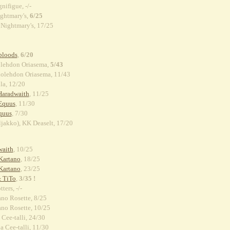
ifigue, -/-
ightmary's,
6/25
 Nightmary's, 17/25
bloods
,
6/20
holehdon Oriasema,
5/43
rholehdon Oriasema, 11/43
la, 12/20
Haradwaith
, 11/25
Equus
, 11/30
quus
, 7/30
jakko), KK Deaselt, 17/20
waith
, 10/25
Kartano
, 18/25
Kartano
, 23/25
& TiTo
,
3/35 !
ters, -/-
no Rosette, 8/25
no Rosette, 10/25
 Cee-talli, 24/30
a Cee-talli, 11/30