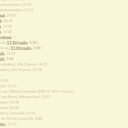
ratsastusjaos, 16/35
teratsastusjaos, 22/35
ind
, 24/30
d
, 26/30
n
, 13/20
n
, 14/20
aydream
, -/-
cm),
YT Pölypallo
,
3/20 !
10cm),
YT Pölypallo
,
3/20 !
lli
, 14/20
lli
,
5/20
valjakko), Allu Express, 18/25
akko), Allu Express, 15/28
0
 18/20
lli, 12/25
 | me 100cm), Greyland,
2/15 !
(7+8+1=16 pist.)
 / me 80cm), Whisper Stud, 23/25
tano, 19/30
tano, 26/30
kko), Lunavalle, 13/25
/ me 90cm), Lunavalle,
5/25
sko
, 20/25