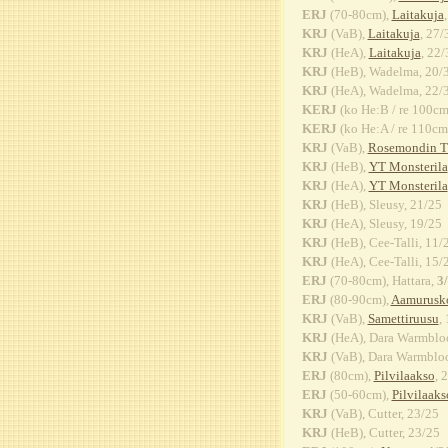
ERJ
(70-80cm),
Laitakuja
KRJ
(VaB),
Laitakuja
, 27/
KRJ
(HeA),
Laitakuja
, 22/
KRJ
(HeB), Wadelma, 20/
KRJ
(HeA), Wadelma, 22/
KERJ
(ko He:B / re 100cm 
KERJ
(ko He:A / re 110cm 
KRJ
(VaB),
Rosemondin T
KRJ
(HeB),
YT Monsterila
KRJ
(HeA),
YT Monsterila
KRJ
(HeB), Sleusy, 21/25
KRJ
(HeA), Sleusy, 19/25
KRJ
(HeB), Cee-Talli, 11/
KRJ
(HeA), Cee-Talli, 15/
ERJ
(70-80cm), Hattara,
3
ERJ
(80-90cm),
Aamurusk
KRJ
(VaB),
Samettiruusu
,
KRJ
(HeA), Dara Warmblo
KRJ
(VaB), Dara Warmbloo
ERJ
(80cm),
Pilvilaakso
, 
ERJ
(50-60cm),
Pilvilaaks
KRJ
(VaB), Cutter, 23/25
KRJ
(HeB), Cutter, 23/25