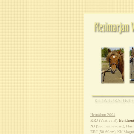
Heinäkuu 2004
KRJ
(Vaativa B),
Berkhout
NJ
(Suomenhevoset), Flash 
ERJ
(50-60cm), KK Magnif