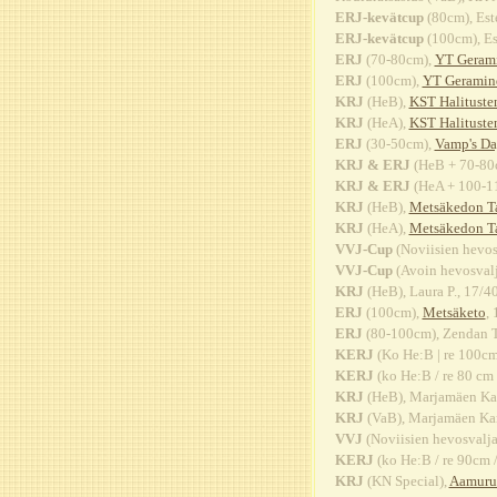
ERJ-kevätcup
(80cm), Este
ERJ-kevätcup
(100cm), Es
ERJ
(70-80cm),
YT Geram
ERJ
(100cm),
YT Geramin
KRJ
(HeB),
KST Halituste
KRJ
(HeA),
KST Halituste
ERJ
(30-50cm),
Vamp's D
KRJ & ERJ
(HeB + 70-80
KRJ & ERJ
(HeA + 100-1
KRJ
(HeB),
Metsäkedon Ta
KRJ
(HeA),
Metsäkedon Ta
VVJ-Cup
(Noviisien hevos
VVJ-Cup
(Avoin hevosvalj
KRJ
(HeB), Laura P., 17/4
ERJ
(100cm),
Metsäketo
,
ERJ
(80-100cm), Zendan Ta
KERJ
(Ko He:B | re 100cm
KERJ
(ko He:B / re 80 cm
KRJ
(HeB), Marjamäen Kar
KRJ
(VaB), Marjamäen Kar
VVJ
(Noviisien hevosvalja
KERJ
(ko He:B / re 90cm 
KRJ
(KN Special),
Aamuru