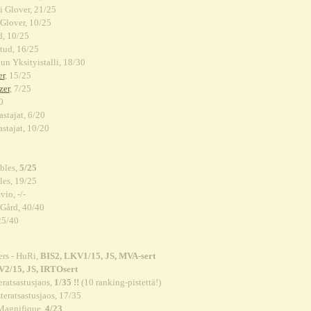
i Glover, 21/25
 Glover, 10/25
, 10/25
tud, 16/25
n Yksityistalli, 18/30
er
, 15/25
zer
, 7/25
0
astajat, 6/20
astajat, 10/20
bles,
5/25
les, 19/25
io, -/-
 Gård, 40/40
25/40
ers - HuRi,
BIS2, LKV1/15, JS, MVA-sert
2/15, JS, IRTOsert
ratsastusjaos,
1/35 !!
(10 ranking-pistettä!)
teratsastusjaos, 17/35
 Magnifique,
4/23