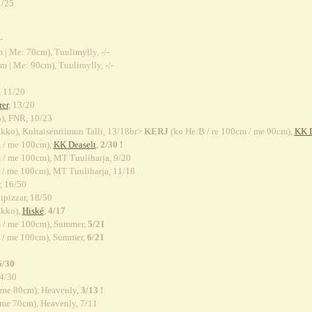
1/25
-
 | Me: 70cm), Tuulimylly, -/-
m | Me: 90cm), Tuulimylly, -/-
, 11/20
er
, 13/20
), FNR, 10/23
kko), Kultaisenriimun Talli, 13/18br>
KERJ
(ko He:B / re 100cm / me 90cm),
KK D
m / me 100cm),
KK Deaselt
,
2/30 !
 / me 100cm), MT Tuuliharja, 9/20
 / me 100cm), MT Tuuliharja, 11/18
, 16/50
ipizzar, 18/50
akko),
Hiské
,
4/17
m / me 100cm), Summer,
5/21
m / me 100cm), Summer,
6/21
6/30
14/30
 me 80cm), Heavenly,
3/13 !
 me 70cm), Heavenly, 7/11