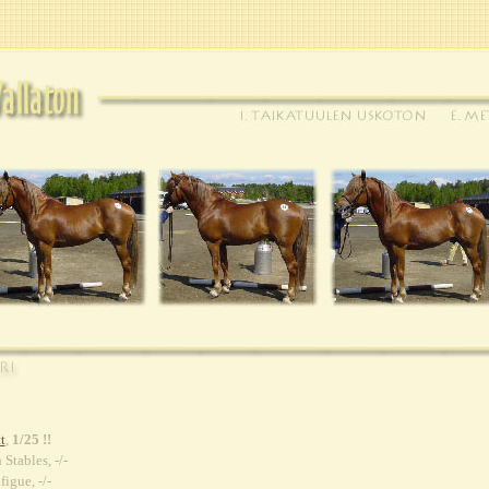
t
,
1/25 !!
Stables, -/-
igue, -/-