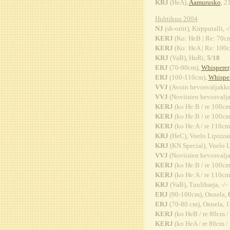
KRJ
(HeA),
Aamurusko
, 2
Huhtikuu 2004
NJ
(sh-oriit), Kirpputalli, -/
KERJ
(Ko: HeB | Re: 70cm
KERJ
(Ko: HeA | Re: 100c
KRJ
(VaB), HuRi,
5/18
ERJ
(70-90cm),
Whisperer
ERJ
(100-110cm),
Whisper
VVJ
(Avoin hevosvaljakko
VVJ
(Noviisien hevosvalja
KERJ
(ko He:B / re 100c
KERJ
(ko He:B / re 100cm
KERJ
(ko He:A / re 110cm
KRJ
(HeC), Vuelo Lipizzar
KRJ
(KN Special), Vuelo L
VVJ
(Noviisien hevosvalj
KERJ
(ko He:B / re 100c
KERJ
(ko He:A / re 110c
KRJ
(VaB), Tuuliharja, -/-
ERJ
(90-100cm), Onnela,
ERJ
(70-80 cm), Onnela, 
KERJ
(ko HeB / re 80cm /
KERJ
(ko HeA / re 80cm /