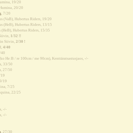
Humina, 19/20
 Humina, 20/20
u
, 7/20
us (VaB), Hubertus Riders, 19/20
tus (HeB), Hubertus Riders, 13/15
us (HeB), Hubertus Riders, 15/35
iivin,
1/32 !!
in Siivin,
2/30 !
d,
4/40
/40
ko He:B / re 100cm / me 90cm), Kenttäratsastusjaos, -/-
, 33/50
, 27/50
/19
9/19
ina, 7/25
Equina, 22/25
, -/-
, -/-
0
a
, 27/30