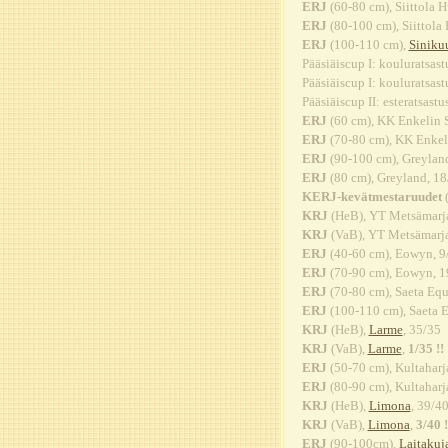
ERJ
(60-80 cm), Siittola 
ERJ
(80-100 cm), Siittola
ERJ
(100-110 cm),
Siniku
Pääsiäiscup I: kouluratsast
Pääsiäiscup I: kouluratsas
Pääsiäiscup II: esteratsast
ERJ
(60 cm), KK Enkelin S
ERJ
(70-80 cm), KK Enkel
ERJ
(90-100 cm), Greylan
ERJ
(80 cm), Greyland, 18
KERJ-kevätmestaruudet
(
KRJ
(HeB), YT Metsämarja
KRJ
(VaB), YT Metsämarja
ERJ
(40-60 cm), Eowyn, 9
ERJ
(70-90 cm), Eowyn, 1
ERJ
(70-80 cm), Saeta Equ
ERJ
(100-110 cm), Saeta 
KRJ
(HeB),
Larme
, 35/35
KRJ
(VaB),
Larme
,
1/35 !!
ERJ
(50-70 cm), Kultaharja
ERJ
(80-90 cm), Kultaharja
KRJ
(HeB),
Limona
, 39/4
KRJ
(VaB),
Limona
,
3/40 !
ERJ
(90-100cm),
Laitakuj