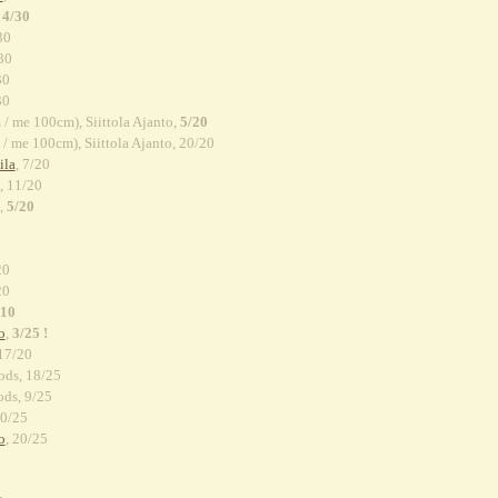
,
4/30
30
30
30
30
/ me 100cm), Siittola Ajanto,
5/20
/ me 100cm), Siittola Ajanto, 20/20
ila
, 7/20
, 11/20
,
5/20
20
20
/10
o
,
3/25 !
 17/20
ods, 18/25
ds, 9/25
20/25
o
, 20/25