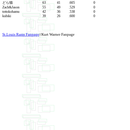
どら猫
63
41
.605
0
Zach&Jason
55
49
.529
0
tottokohamu
42
36
.538
0
kubiki
39
26
.600
0
St.Louis Rams Fanpage
//Kurt Warner Fanpage