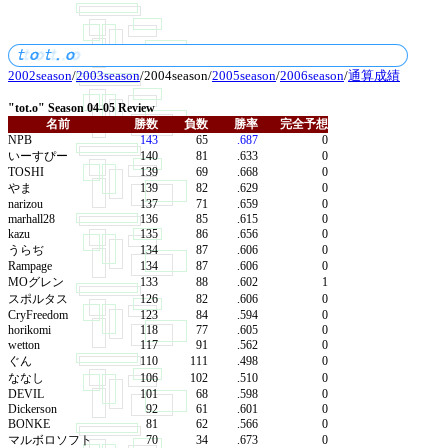
2002season
/
2003season
/2004season/
2005season
/
2006season
/
通算成績
"tot.o" Season 04-05 Review
名前
勝数
負数
勝率
完全予想
NPB
143
65
.687
0
いーすぴー
140
81
.633
0
TOSHI
139
69
.668
0
やま
139
82
.629
0
narizou
137
71
.659
0
marhall28
136
85
.615
0
kazu
135
86
.656
0
うらぢ
134
87
.606
0
Rampage
134
87
.606
0
MOグレン
133
88
.602
1
スポルタス
126
82
.606
0
CryFreedom
123
84
.594
0
horikomi
118
77
.605
0
wetton
117
91
.562
0
ぐん
110
111
.498
0
ななし
106
102
.510
0
DEVIL
101
68
.598
0
Dickerson
92
61
.601
0
BONKE
81
62
.566
0
マルボロソフト
70
34
.673
0