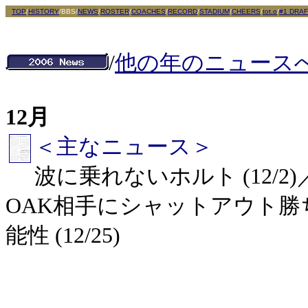
TOP
/
HISTORY
/BBS/
NEWS
/
ROSTER
/
COACHES
/
RECORD
/
STADIUM
/
CHEERS
/
tot.o
/
#1 DRAF
/
他の年のニュース
12月
＜主なニュース＞
波に乗れないホルト (12/2)
OAK相手にシャットアウト勝ち!
能性 (12/25)