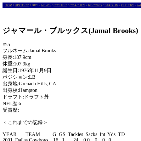
TOP
/
HISTORY
/
BBS /
NEWS
/
ROSTER
/
COACHES
/
RECORD
/
STADIUM
/
CHEERS
/
to
ジャマール・ブルックス
(Jamal Brooks)
#55

フルネーム:Jamal Brooks 

身長:187.9cm 

体重:107.9kg 

誕生日:1976年11月9日 

ポジション:LB

出身地:Grenada Hills, CA 

出身校:Hampton

ドラフト:ドラフト外

NFL歴:6

受賞歴:

＜これまでの記録＞ 

YEAR       TEAM          G  GS  Tackles  Sacks  Int  Yds  TD 

2001  Dallas Cowboys    16   1       24    0.0    0    0   0   
