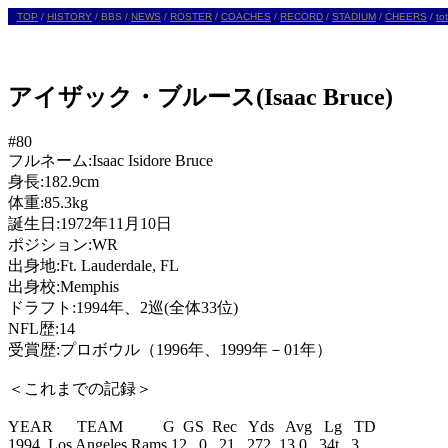
TOP
/
HISTORY
/
BBS /
NEWS
/
ROSTER
/
COACHES
/
RECORD
/
STADIUM
/
CHEERS
/
to
アイザック・ブルース
(Isaac Bruce)
#80

フルネーム:Isaac Isidore Bruce

身長:182.9cm 

体重:85.3kg

誕生日:1972年11月10日 

ポジション:WR

出身地:Ft. Lauderdale, FL 

出身校:Memphis 

ドラフト:1994年、2巡(全体33位)

NFL歴:14

受賞歴:プロボウル（1996年、1999年－01年）

＜これまでの記録＞

YEAR      TEAM          G  GS  Rec   Yds   Avg   Lg   TD    

1994  Los Angeles Rams 12   0   21   272  13.0   34t   3    
