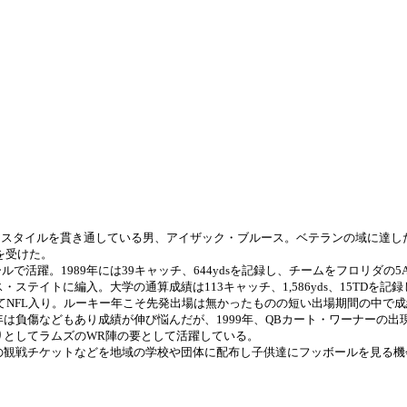
ースタイルを貫き通している男、アイザック・ブルース。ベテランの域に達し
を受けた。
活躍。1989年には39キャッチ、644ydsを記録し、チームをフロリダ
テイトに編入。大学の通算成績は113キャッチ、1,586yds、15TDを記
けてNFL入り。ルーキー年こそ先発出場は無かったものの短い出場期間の中で成績
998年は負傷などもあり成績が伸び悩んだが、1999年、QBカート・ワーナーの
りとしてラムズのWR陣の要として活躍している。
ムの観戦チケットなどを地域の学校や団体に配布し子供達にフッボールを見る