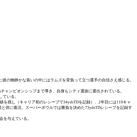
た彼の物静かな装いの中にはラムズを背負って立つ選手の自信さえ感じる。
の5Aチャンピオンシップまで導き、自身もシティ選抜に選出されている。
録している。
を残し（キャリア初のレシーブで34ydsTDを記録）、2年目には119キャ
出現と供に復活。スーパーボウルでは勝負を決めた73ydsTDレシーブを記録す
機会を与えている。