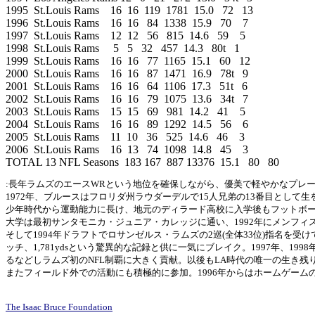
1995  St.Louis Rams    16  16  119  1781  15.0   72   13    

1996  St.Louis Rams    16  16   84  1338  15.9   70    7     

1997  St.Louis Rams    12  12   56   815  14.6   59    5    

1998  St.Louis Rams     5   5   32   457  14.3   80t   1     

1999  St.Louis Rams    16  16   77  1165  15.1   60   12     

2000  St.Louis Rams    16  16   87  1471  16.9   78t   9    

2001  St.Louis Rams    16  16   64  1106  17.3   51t   6    

2002  St.Louis Rams    16  16   79  1075  13.6   34t   7    

2003  St.Louis Rams    15  15   69   981  14.2   41    5  

2004  St.Louis Rams    16  16   89  1292  14.5   56    6    

2005  St.Louis Rams    11  10   36   525  14.6   46    3    

2006  St.Louis Rams    16  13   74  1098  14.8   45    3    

:長年ラムズのエースWRという地位を確保しながら、優美で軽やかなプレ
1972年、ブルースはフロリダ州ラウダーデルで15人兄弟の13番目として生
少年時代から運動能力に長け、地元のディラード高校に入学後もフットボールで
大学は最初サンタモニカ・ジュニア・カレッジに通い、1992年にメンフィス・ス
そして1994年ドラフトでロサンゼルス・ラムズの2巡(全体33位)指名を受
ッチ、1,781ydsという驚異的な記録と供に一気にブレイク。1997年、1
るなどしラムズ初のNFL制覇に大きく貢献。以後もLA時代の唯一の生き残
またフィールド外での活動にも積極的に参加。1996年からはホームゲー
The Isaac Bruce Foundation