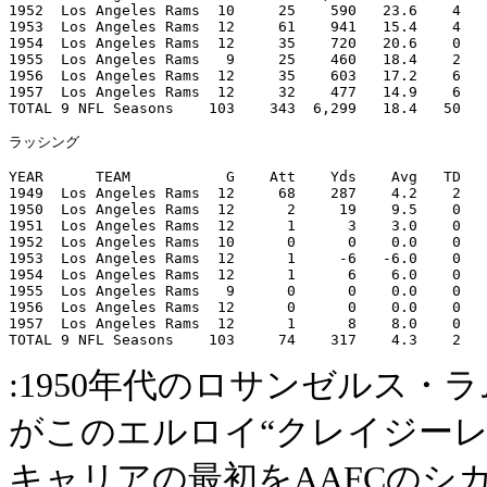
1952  Los Angeles Rams  10     25    590   23.6    4

1953  Los Angeles Rams  12     61    941   15.4    4

1954  Los Angeles Rams  12     35    720   20.6    0

1955  Los Angeles Rams   9     25    460   18.4    2

1956  Los Angeles Rams  12     35    603   17.2    6

1957  Los Angeles Rams  12     32    477   14.9    6

TOTAL 9 NFL Seasons    103    343  6,299   18.4   50

ラッシング

YEAR      TEAM           G    Att    Yds    Avg   TD   
1949  Los Angeles Rams  12     68    287    4.2    2 

1950  Los Angeles Rams  12      2     19    9.5    0

1951  Los Angeles Rams  12      1      3    3.0    0

1952  Los Angeles Rams  10      0      0    0.0    0

1953  Los Angeles Rams  12      1     -6   -6.0    0

1954  Los Angeles Rams  12      1      6    6.0    0

1955  Los Angeles Rams   9      0      0    0.0    0

1956  Los Angeles Rams  12      0      0    0.0    0

1957  Los Angeles Rams  12      1      8    8.0    0

:1950年代のロサンゼルス
がこのエルロイ“クレイジーレ
キャリアの最初をAAFCのシ