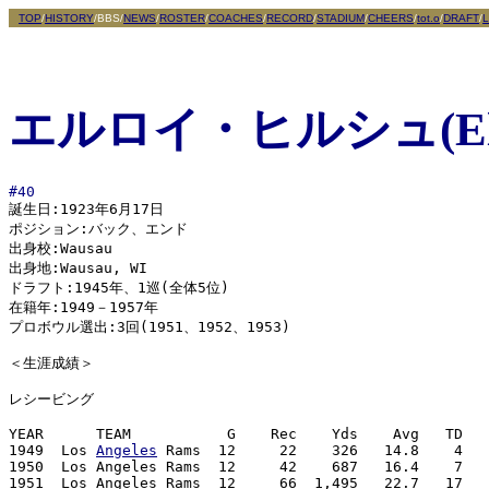
TOP
/
HISTORY
/BBS/
NEWS
/
ROSTER
/
COACHES
/
RECORD
/
STADIUM
/
CHEERS
/
tot.o
/
DRAFT
/
L
エルロイ・ヒルシュ
(E
#40

誕生日:1923年6月17日

ポジション:バック、エンド

出身校:Wausau

出身地:Wausau, WI 

ドラフト:1945年、1巡(全体5位)

在籍年:1949－1957年

プロボウル選出:3回(1951、1952、1953) 

＜生涯成績＞

レシービング

YEAR      TEAM           G    Rec    Yds    Avg   TD   
1949  Los 
Angeles
 Rams  12     22    326   14.8    4 

1950  Los Angeles Rams  12     42    687   16.4    7

1951  Los Angeles Rams  12     66  1,495   22.7   17
