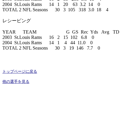
2004  St.Louis Rams      14   1   20    63  3.2  14    0

TOTAL 2 NFL Seasons      30   3  105   318  3.0  18    4

レシービング

YEAR 　 TEAM 　　　　　    G  GS  Rec  Yds   Avg   TD 

2003  St.Louis Rams      16   2   15  102   6.8    0

2004  St.Louis Rams      14   1    4   44  11.0    0

トップページに戻る
他の選手を見る