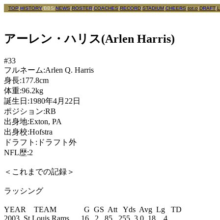
TOP
/
HISTORY
/BBS/
NEWS
/
ROSTER
/
COACHES
/
RECORD
/
STADIUM
/
CHEERS
/
tot.o
/
DRAFT
/
L
アーレン・ハリス
(Arlen Harris)
#33

フルネーム:Arlen Q. Harris 

身長:177.8cm

体重:96.2kg 

誕生日:1980年4月22日

ポジション:RB

出身地:Exton, PA

出身校:Hofstra

ドラフト:ドラフト外

NFL歴:2

＜これまでの記録＞

ラッシング

YEAR    TEAM              G  GS  Att   Yds  Avg  Lg   TD 

2003  St.Louis Rams      16   2   85   255  3.0  18    4
