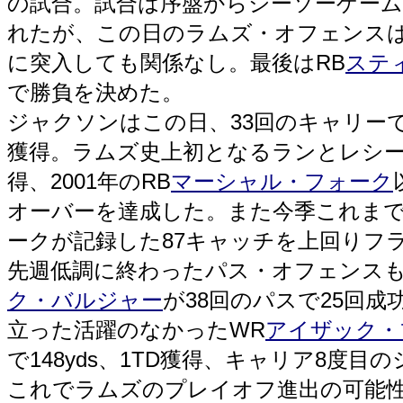
の試合。試合は序盤からシーソーゲームの
れたが、この日のラムズ・オフェンス
に突入しても関係なし。最後はRB
ステ
で勝負を決めた。
ジャクソンはこの日、33回のキャリーで150
獲得。ラムズ史上初となるランとレシーブで
得、2001年のRB
マーシャル・フォーク
オーバーを達成した。また今季これまで
ークが記録した87キャッチを上回りフ
先週低調に終わったパス・オフェンスも
ク・バルジャー
が38回のパスで25回成
立った活躍のなかったWR
アイザック・
で148yds、1TD獲得、キャリア8度目の
これでラムズのプレイオフ進出の可能