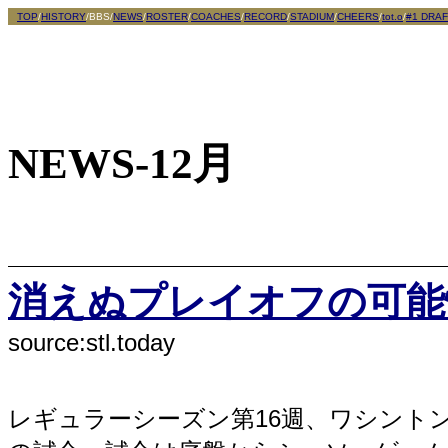
TOP
/
HISTORY
/BBS/
NEWS
/
ROSTER
/
COACHES
/
RECORD
/
STADIUM
/
CHEERS
/
tot.o
/
#1 DRAF
NEWS-12月
消えぬプレイオフの可能性 (
source:stl.today
レギュラーシーズン第16週、ワシント