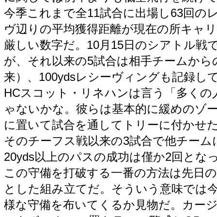
今季これまで全11試合に出場し63回のレ
ヴ辺りの平均獲得距離が現在の所キャリア最低
厳しい数字だ。10月15日のシアトル戦で
が、それ以来の5試合は相手チームからの
来）、100ydsレシーヴィングも記録して
HCスコット・リネハンは言う「多くの
ゃないかな。彼らは基本的に緩めのゾー
に置いて試合を通してトリーに付かせ
そのチーフス戦以来の3試合で他チーム
20yds以上のパスの成功は僅か2回とな
この守備を打破する一番の方法は先日
とした組み立てだ。そういう意味では
様な守備を布いてくるか見物だ。カージ