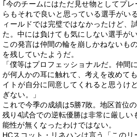
｢今のチームにはただ見せ物としてプレ
らもそれで良いと思っている選手がい
ィールドでは完璧ではなかったけど、
た。中には負けても気にしない選手が
この発言は仲間の輪を崩しかねないも
を残していたようだ。
「僕等はプロフェッショナルだ。仲間
が何人かの耳に触れて、考えを改めて
イトが自分に同意してくれると思うけ
ぎない。」
これで今季の成績は5勝7敗。地区首位
残り4試合での逆転優勝は非常に厳しい
能性が無くなったわけではない。
HCスコット・リネハンは言う「このリ