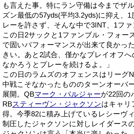
も言えた事。特にラン守備は今までザ
ズン最低の57yds(平均3.2yds)に抑
レーを許さず、そんな中で3INT、1フ
この日2サックと1ファンブル・フォー
で固いパフォーマンスが出来て良かっ
きい。あと2試合、僅かなプレイオフ
なかろうとプレーを続けるよ。」
この日のラムズのオフェンスはリーグN
中戦こそなかったもののターンオーバ
展開。QB
マーク・バルジャー
が22回の
RB
スティーヴン・ジャクソン
はキャリア
得。今季82に積み上げているレシーヴ
制圧したジャクソンに対しレイダース
ジャクソンは言う「本当に楽しかった