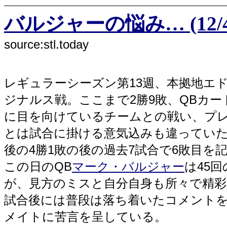
バルジャーの悩み… (12/4
source:stl.today
レギュラーシーズン第13週、本拠地エ
ジナルス戦。ここまで2勝9敗、QBカ
に目を向けているチームとの戦い、プ
とは試合に掛ける意気込みも違っていたは
後の4勝1敗の後の過去7試合で6敗目を
この日のQB
マーク・バルジャー
は45回
が、見方のミスと自分自身も所々で精彩
試合後には普段は落ち着いたコメント
メイトに苦言を呈している。