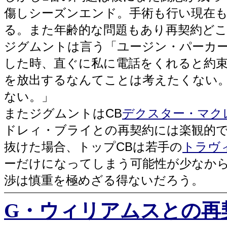
傷しシーズンエンド。手術も行い現在も
る。また年齢的な問題もあり再契約ど
ジグムントは言う「ユージン・パーカ
した時、直ぐに私に電話をくれると約
を放出するなんてことは考えたくない
ない。」
またジグムントはCB
デクスター・マク
ドレィ・ブライとの再契約には楽観的で
抜けた場合、トップCBは若手の
トラヴ
ーだけになってしまう可能性が少なか
渉は慎重を極めざる得ないだろう。
G・ウィリアムスとの再契約