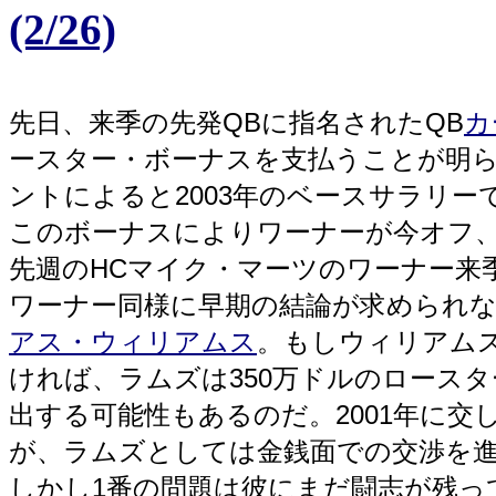
(2/26)
先日、来季の先発QBに指名されたQB
カ
ースター・ボーナスを支払うことが明
ントによると2003年のベースサラリー
このボーナスによりワーナーが今オフ
先週のHCマイク・マーツのワーナー来
ワーナー同様に早期の結論が求められな
アス・ウィリアムス
。もしウィリアム
ければ、ラムズは350万ドルのロース
出する可能性もあるのだ。2001年に
が、ラムズとしては金銭面での交渉を
しかし1番の問題は彼にまだ闘志が残っ