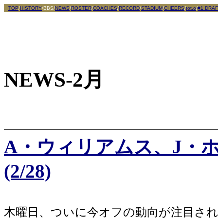
TOP
/
HISTORY
/BBS/
NEWS
/
ROSTER
/
COACHES
/
RECORD
/
STADIUM
/
CHEERS
/
tot.o
/
#1 DRAF
NEWS-2月
A・ウィリアムス、J・
(2/28)
木曜日、ついに今オフの動向が注目され