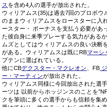
ス
を含め4人の選手が放出された。
ウィリアムス(35)は過去7回のプロボ
のままウィリアムスをロースターに入れ
ースター・ ボーナスを支払う必要があ
た彼自身に来季プレーする気力がある
ムズとしてはウィリアムスの良い決断
がある。ウィリアムスは既にRB
マーシ
プテンに選ばれている。
他にCB
デクスター・マクレオン
、FB
ジ
ー・マーティン
が放出された。
ウィリアムス同様に今回放出された選手
ーツは 以前からホッジンスのことを”N
クを筆頭に多くの選手からも信頼を集