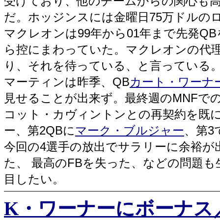
受けており、他のチームからの関心も
だ。ホッジンスには金曜日75万ドルの
マクレオンは99年から01年まで先発
ら控にまわっていた。マクレオンの代
り、それを待っている、と言っている
マーティンは昨季、QB
カート・ワーナ
見せることが出来ず。最終週のMNFで
コット・カヴィントンとの再契約を既に成
ー、第2QBに
マーク・ブルジャー
、第3
今回の4選手の放出でサラリーに余裕が
た、 最高のFBを失った、などの問題
目したい。
K・ワーナーにボーナス