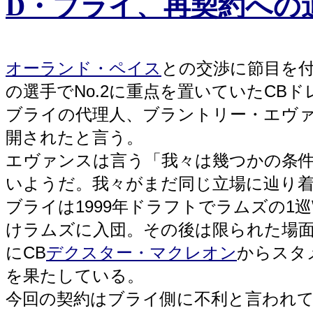
D・ブライ、再契約への道(2
オーランド・ペイス
との交渉に節目を付
の選手でNo.2に重点を置いていたCB
ブライの代理人、ブラントリー・エヴ
開されたと言う。
エヴァンスは言う「我々は幾つかの条
いようだ。我々がまだ同じ立場に辿り
ブライは1999年ドラフトでラムズの1巡
けラムズに入団。その後は限られた場面
にCB
デクスター・マクレオン
からスタ
を果たしている。
今回の契約はブライ側に不利と言われ