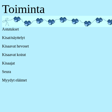
Toiminta
Astutukset
Kisat/näyttelyt
Kisaavat hevoset
Kisaavat koirat
Kisaajat
Seura
Myydyt eläimet