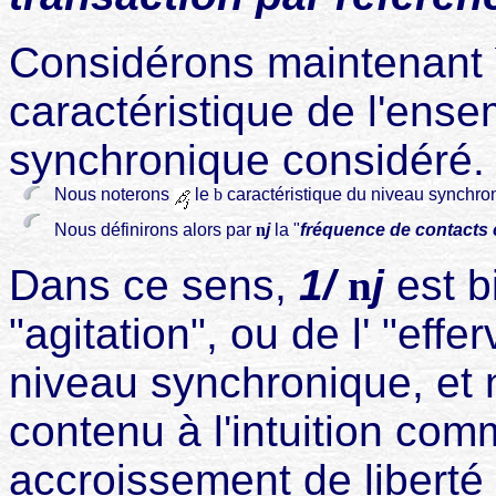
Considérons maintenant
caractéristique de l'ens
synchronique considéré.
Nous noterons
le
b
caractéristique du niveau synchr
Nous définirons alors par
n
j
la "
fréquence de contacts 
Dans ce sens,
1/
n
j
est b
"agitation", ou de l' "eff
niveau synchronique, et 
contenu à l'intuition co
accroissement de liberté