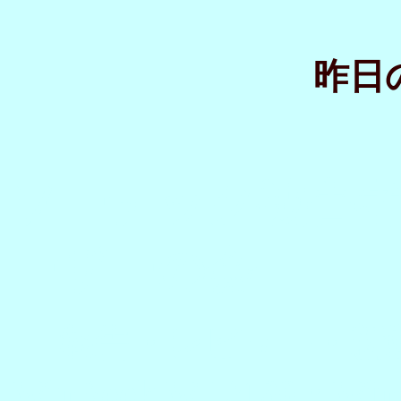
昨日
ソーテック被害
ーザーの会
報告・レビュー・新
WinBook WL213
0
・
Win