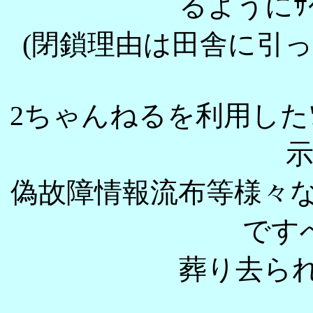
るようにｻ
(閉鎖理由は田舎に引っ
2ちゃんねるを利用したｿ
偽故障情報流布等様々
です
葬り去ら