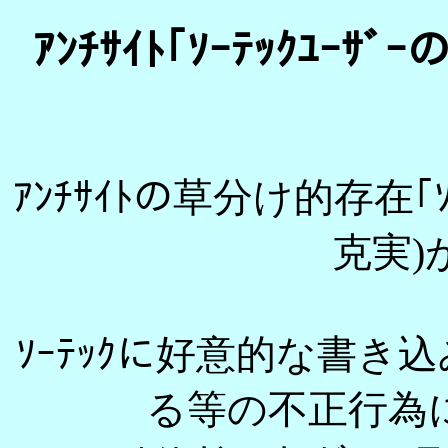
ｱﾝﾁｻｲﾄ｢ｿｰﾃｯｸﾕ
ｱﾝﾁｻｲﾄの草分け的存在｢ｿ
克実)
ｿｰﾃｯｸに好意的な書
る等の不正行為