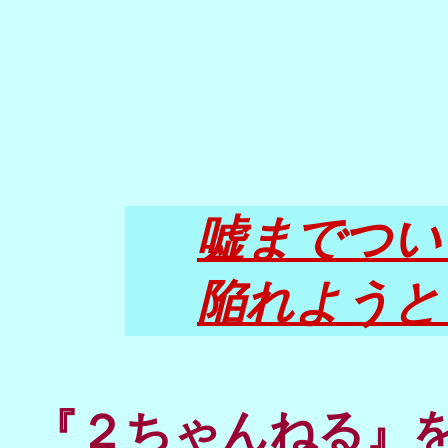
嘘までつい
陥れようと
『２ちゃんねる』を