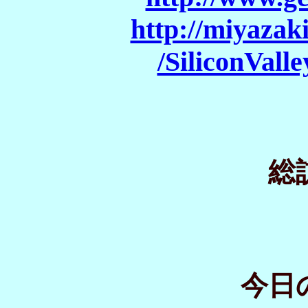
http://miyazaki
/SiliconVall
総
今日