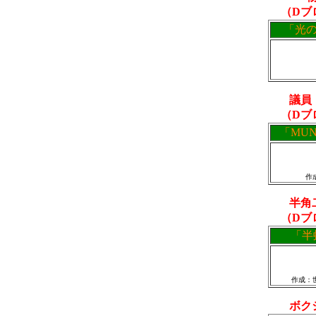
（Dブ
「光
議員
（Dブ
「MU
作成
半角
（Dブ
「半
作成：世
ボク