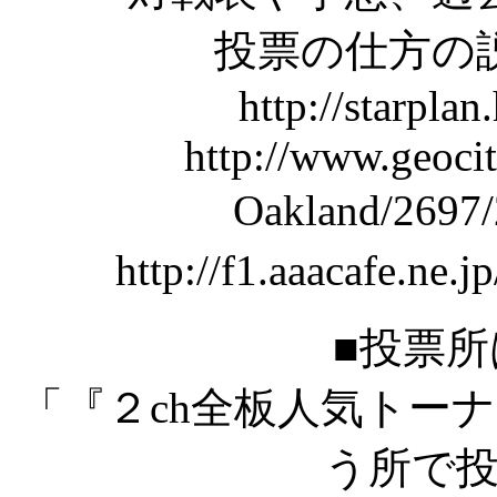
投票の仕方の
http://starpla
http://www.geocit
Oakland/26
http://f1.aaacafe.n
■投票
「『２ch全板人気トー
う所で