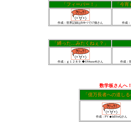
「フィーバー！」
「今宵
作成：世界記録はｶﾒﾙｰﾝで17個さん
作成：1
「縛った…みたくねぇ？」
作成：ｇ１２８９ ◆SN4uou46さん
作成：世
数学板さんへ！
「億万長者への道しる
作成：PV ◆faIlSteQさん