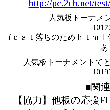
http://pc.2ch.net/te
人気板トーナメン
1017
（ｄａｔ落ちのためｈｔｍｌ化pa
あ
人気板トーナメントてどうよ
1019
■関
【協力】他板の応援FLA