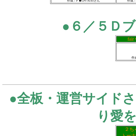
作成：P ◆c247ATEcさん
作成：
●６／５Ｄ
fair
作成
●全板・運営サイドさま
り愛を
２ち
トーナ