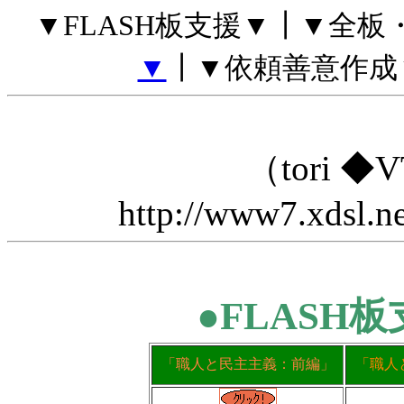
▼FLASH板支援▼┃▼全
▼
┃▼依頼善意作成
（tori ◆
http://www7.xdsl.ne
●FLASH
「職人と民主主義：前編」
「職人